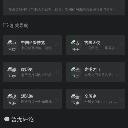
星海导航-网址导航大全致力于优质、实用的网络站点资源收集与分享！
相关导航
中国科普博览
古国天使
中国科普博览（简称博览），中国科学院权威出品、专业打造的中科院科普云平台，提供高品质的科普教育与科学文化服务， 共享人类科学，与科学同行。博览以科研为依托，汇聚百余所科研机构的高端科学资源，聚焦国内外前沿科技和科学突破；以专业为基 础，云集千余位各科学领域的科学大家，洞察热点和生活中的科学真相；以创新为引领，讲述当代科技、教育与文化等领域创新的非凡 思想和生命故事，传播有温度有态度的新科学观。
古国天使——世界古文明与奇幻传说
趣历史
光明之门
趣历史是国内最好的历史网站,一个历史知识的百科大全。趣历史专注于搜集整理各朝代人物、战争、野史、文化等全方面历史知识,以及环球各个国家历史文化,为您提供全面的历史知识阅读学习平台,推荐看历史就来趣历史。
光明之门原版古籍在线图书馆古籍在线移动古籍图书馆手机古籍图书馆数字古籍馆,传承传统文化,传播华夏文明.The door of light: The original ancient books reading online library for free by GMZM.ORG
观沧海
全历史
观沧海是⼀个知识地图制作分享平台，它将地图和文字结合，反映中国历史、军事、地理、文化等方面的知识，向用户提供地图协作分享服务。
全历史(Allhistory）以AI知识图谱为核心引擎，通过高度时空化、关联化数据的方式构造及展现数字人文内容，尤其是历史知识。让用户沉浸在纵横开阔、左 图右史的（历史、人文、社科等）知识海洋中。
暂无评论