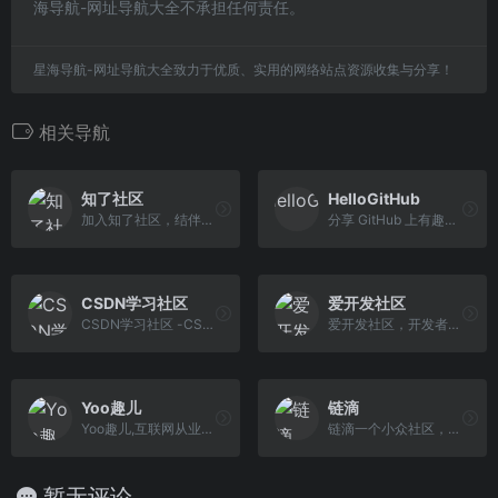
海导航-网址导航大全不承担任何责任。
星海导航-网址导航大全致力于优质、实用的网络站点资源收集与分享！
相关导航
知了社区
HelloGitHub
加入知了社区，结伴提升IT技术专业素养，探索互联网新世界。我们需要你！
分享 GitHub 上有趣、入门级的开源项目
CSDN学习社区
爱开发社区
CSDN学习社区 -CSDN联合极客时间，共同打造面向开发者的精品内容学习社区，助力成长！
爱开发社区，开发者知识提升园地。分享在开发过程中遇到各种问题的解决方法；分享有用的、有趣的软件和开源项目。
Yoo趣儿
链滴
Yoo趣儿,互联网从业者的社区。讨论编程、设计、硬件、游戏等令人激动的话题。
链滴一个小众社区，大家在这里相互信任，以平等 • 自由 • 奔放的价值观进行分享交流。最终，希望大家能够找到与自己志同道合的伙伴，共同成长。
暂无评论