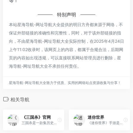
等！
特别声明
本站星海导航-网址导航大全提供的明日方舟都来源于网络，不
保证外部链接的准确性和完整性，同时，对于该外部链接的指
向，不由星海导航-网址导航大全实际控制，在2025年4月24日
上午11:02收录时，该网页上的内容，都属于合规合法，后期网
页的内容如出现违规，可以直接联系网站管理员进行删除，星
海导航-网址导航大全不承担任何责任。
星海导航-网址导航大全致力于优质、实用的网络站点资源收集与分享！
相关导航
《三国杀》官网
迷你世界
三国杀是一款集历史、美术、卡牌等元素于一身的原创三国题材策略卡牌游戏。《三国杀OL》&amp;《三国杀十周年》支持PC、移动多端登录，数据互通！保留 身份、国战经典玩法，创新推出2V2、斗地主模式，更有丰富主题的PVE玩法体验！重制版，福利畅玩版，等你体验！
《迷你世界》手游是一款超好玩的3D沙盒游戏,在这里你可以自由创造和破坏,还可以找到非常好玩的地图,快来和小伙伴们一起联机吧！！