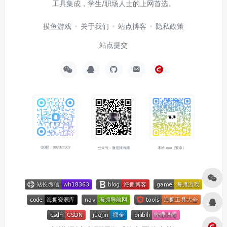
工具集成，学生/职场人士的上网首选。
摸鱼游戏
关于我们
站点博客
隐私政策
站点提交
QQ群：682921902
公众号：微信搜海拥
本站 app（安卓）