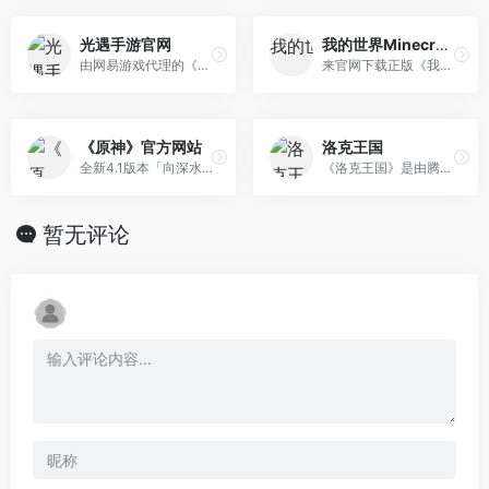
光遇手游官网
我的世界Minecraft中国版官方网站
由网易游戏代理的《光·遇》奇妙之旅 归巢季正在进行中，全新地图云巢上线，快来帮助小镇恢复生机，一起建起心的乐园吧！
来官网下载正版《我的世界》，不仅可以获得更加稳定的联机体验，还能快人一步抢先体验更新内容！凭借开放自由的游戏世界、超乎想象的游戏玩法，《我的世界》深受上亿玩家的喜爱。玩家可以在游戏中冒险，探索随机生成的世界。配合丰富的组件资源，更能够自由定制自己的游戏世界，开启任意你想要的玩法。你想玩的，这里都有，快来官 网下载吧！
《原神》官方网站
洛克王国
全新4.1版本「向深水中的晨星」现已推出！《原神》是由米哈游自研的一款开放世界冒险RPG。你将在游戏中探索一个被称作「提瓦特」的幻想世界。在这广阔的世界中，你可以踏遍七国，邂逅性格各异、能力独特的同伴，与他们一同对抗强敌，踏上寻回血亲之路；也可以不带目的地漫游，沉浸在充满生机的世界里，让好奇心驱使自己发掘各个角 落的奥秘……直到你与分离的血亲重聚，在终点见证一切事物的沉淀。
《洛克王国》是由腾讯运营的中国最大的儿童网上健康乐园，专为孩子们设计的儿童魔幻社区，会说话的猫头鹰、会飞的扫帚，奇妙的魔法课教师，这不是哈利波特和爱丽丝才拥有的奇幻仙境，这是真正属于孩子们的魔法王国。
暂无评论