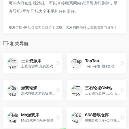
页的内容如出现违规，可以直接联系网站管理员进行删除，星
海导航-网址导航大全不承担任何责任。
星海导航-网址导航大全致力于优质、实用的网络站点资源收集与分享！
相关导航
土豆资源库
TapTap
土豆资源库,免费游戏下载，免费软件下载，免费教程，steam游戏下载
TapTap发现好游戏
游戏蝴蝶
三石论坛GM站
游戏蝴蝶为游友提供手游内部福利号免费预约与领取、安卓网游与单机游戏下载，分享手游精品攻略评测、手游行业干货内容以及手游公会那点事。
三石论坛官网,三石论坛gm,三石gm站,三石gm,免费GM游戏,好玩有趣的GM游戏、视频、图片等有趣事物分享交流网站
Ms游戏库
668游戏仓库
Ms游戏库为玩家提供最新最全最热门的游戏资源、破解资源、汉化补丁等优质下载资源，包含PC、Switch、PS5、XBox、VR等多种平台游戏，以满足广大游戏爱 好者的需求，经多年努力已成为玩家首选的游戏资源平台。
668游戏仓库–全球最大的游戏下载中心、游戏交流中心-单机游戏、Switch游戏、PS4游戏应有尽有