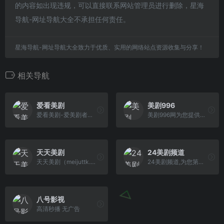
的内容如出现违规，可以直接联系网站管理员进行删除，星海
导航-网址导航大全不承担任何责任。
星海导航-网址导航大全致力于优质、实用的网络站点资源收集与分享！
相关导航
爱看美剧
美剧996
爱看美剧-爱美剧者的美剧天堂-好看的美剧在线观看
美剧996网为您提供可在线免费观看高清英美剧,本站跟新速度快,视频清晰访问速度快，是您追剧的最佳选择欢迎广大美剧迷光临！
天天美剧
24美剧频道
天天美剧（meijuttk.cc）为全球美剧迷提供搜集分享最新美剧、美影、美漫以及综艺等视频的网站，提供免费完整全集在线观看播放。
24美剧频道,为您第一时间提供最新电影电视剧美剧的下载,高清蓝光资源的下载,致力于720P,1080P,4K,蓝光原盘资源的分享,打造最好的高清影视平台
八号影视
高清秒播 无广告