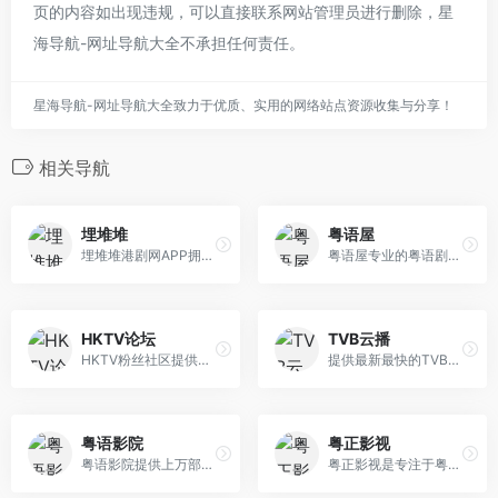
页的内容如出现违规，可以直接联系网站管理员进行删除，星
海导航-网址导航大全不承担任何责任。
星海导航-网址导航大全致力于优质、实用的网络站点资源收集与分享！
相关导航
埋堆堆
粤语屋
埋堆堆港剧网APP拥有海量全网正版独播的TVB云播剧集、最新粤语直播频道及TVB粉丝汇聚的埋堆社区，粤语电视剧、电影在线观看视频，丰富的港剧排行榜、 经典港剧推荐，为用户提供丰富的影视文娱内容，让用户粤享精彩娱乐时光
粤语屋专业的粤语剧网站,每天更新最新港剧,港剧追剧必看！提供最全的TVB电视剧，2019最新TVB港剧，香港电影，香港综艺，每天第一时间更新，为港剧迷爱好者提供高质量港剧观看平台网站！
HKTV论坛
TVB云播
HKTV粉丝社区提供最新HKTV电视剧下载、HKTV综艺节目下载、HKTV最新消息和HKTV艺人最新动态,倾力打造全球最大HKTV粉丝社区。HKTVFANS
提供最新最快的TVB电视剧在线播放，并同时提供国内火热电视剧极速播放！
粤语影院
粤正影视
粤语影院提供上万部最全最快的港片,港剧,日剧,韩剧,泰剧,美剧等剧集全集在线点播,每天实时更新剧集的追剧神器网站。
粤正影视是专注于粤语原音的港剧网站，涵盖粤语屋所有粤语电视剧、粤语电影、粤语动漫、粤语综艺、粤语纪录片等粤语剧目。