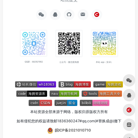
QQ群：682921902
公众号：微信搜海拥
本站 app（安卓）
本站资源全部来源于网络，版权归原版权方所有
如有侵犯您的权益请致邮1836360247#qq.com(#替换成@)撤下
皖ICP备2021010710