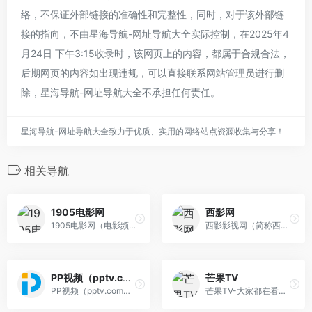
络，不保证外部链接的准确性和完整性，同时，对于该外部链
接的指向，不由星海导航-网址导航大全实际控制，在2025年4
月24日 下午3:15收录时，该网页上的内容，都属于合规合法，
后期网页的内容如出现违规，可以直接联系网站管理员进行删
除，星海导航-网址导航大全不承担任何责任。
星海导航-网址导航大全致力于优质、实用的网络站点资源收集与分享！
相关导航
1905电影网
西影网
1905电影网（电影频道官方网站），涵盖最新电影、好看的电影、经典电影、电影推荐、免费电影、高清电影在线观看及海量最新电影图文视频资讯，看电影就上电影网1905.com。
西影影视网（简称西影网）是具有国家广电总局颁发的信息网络传播视听节目许可证，由西部电影集团主办，面向全球弘扬中国影视文化的网络视听平台。
PP视频（pptv.com）
芒果TV
PP视频（pptv.com），原名PPTV网络电视（别名聚力视频、PPLIVE）
芒果TV-大家都在看的在线视频网站-热门综艺最新电影电视剧在线观看