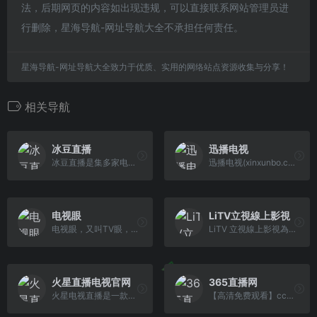
法，后期网页的内容如出现违规，可以直接联系网站管理员进
行删除，星海导航-网址导航大全不承担任何责任。
星海导航-网址导航大全致力于优质、实用的网络站点资源收集与分享！
相关导航
冰豆直播
迅播电视
冰豆直播是集多家电视直播、影视直播、电台直播和音乐于一身的综合直播网站，能够在线收看电视台直播、电影直播，收听音乐，播放流畅、完全免费!
迅播电视(xinxunbo.com)是一个可以在线收看來自全球200多个国家和地区的免费电视频道直播服务平台，收录有新闻、财经、体育、儿童、电影，电视剧、户 外，汽车等20多个频道分类，7000多个海内外电视频道，高清，免费，无需安装软件。
电视眼
LiTV立視線上影視
电视眼，又叫TV眼，一家提供在线网络电视直播的网站，整理了热门体育直播，中央电视台、湖南卫视、浙江卫视、江苏卫视等卫视频道，还有全国省市电视台在线直播，高清、免费、无需软件，电视节目还可回看。
LiTV 立視線上影視為台灣最大合法正版高畫質線上看電視，有400個頻道及6大館隨選影片，新聞、電視頻道、電影、台陸日韓戲劇、綜藝、動漫，各類免費影 視內容，多螢跨載具觀賞，精彩內容隨時看。
火星直播电视官网
365直播网
火星电视直播是一款互联网电视直播软件,包含1000多个全国直播频道:cctv台/湖南卫视/浙江卫视/体育频道/新闻直播/财经卫视/回看/自定义频道/特色定制内容，延伸观影体验.
【高清免费观看】cctv新闻频道直播广东体育在线直播cctv1在线直播cctv5在线直播,湖南卫视在线直播网络电视直播cctv2,cctv4,cctv13安徽江苏卫视东方浙 江卫视在线直播。