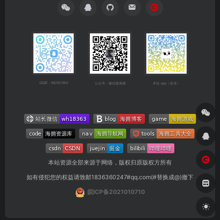
QQ群：682921902
公众号：微信搜海拥
本站 app（安卓）
本站资源全部来源于网络，版权归原版权方所有
如有侵犯您的权益请致邮1836360247#qq.com(#替换成@)撤下
皖ICP备2021010710