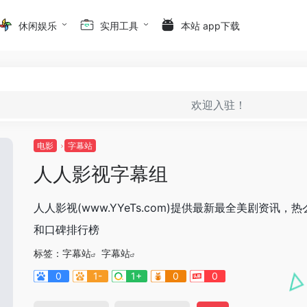
休闲娱乐
实用工具
本站 app下载
欢迎入驻！
电影
字幕站
人人影视字幕组
人人影视(www.YYeTs.com)提供最新最全美剧资讯，
和口碑排行榜
标签：
字幕站
字幕站
0
1-
1+
0
0