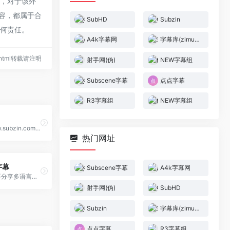
时，对于该外
内容，都属于合
SubHD
Subzin
任何责任。
A4k字幕网
字幕库(zimuku)
80.html转载请注明
射手网(伪)
NEW字幕组
Subscene字幕
点点字幕
R3字幕组
NEW字幕组
Subzin：www.subzin.com，这个大家应该也不陌生，可以通过关键词、句子快速找到电影原片。
热门网址
字幕
Subscene字幕
A4k字幕网
Subscene主要分享多语言类型的字幕，包含很多来自国外作品的外语字幕，当然包括中文，比较适合学生党用来锻炼听力。网站速度不错，可正常使用。
射手网(伪)
SubHD
Subzin
字幕库(zimuku)
点点字幕
R3字幕组