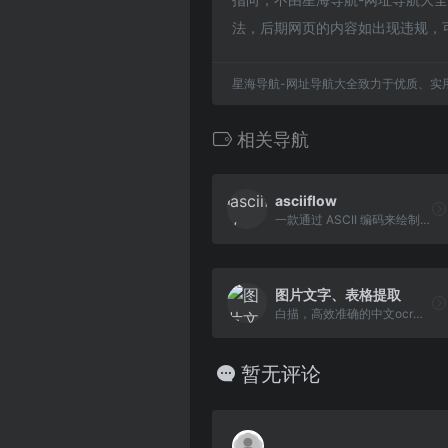
法，后期网页的内容如出现违规，
星海导航-网址导航大全致力于优质、实
相关导航
asciiflow
一款通过 ASCII 编码来绘制图表的在线工具
图片文字、表格提取
白描，高效准确的中文ocr文字识别软件与文件扫描软件，支持简体、繁体、英文、韩语、日语、俄语等多国语言的准确识别，高清晰的文件扫描合成PDF,好用的手机扫描仪，可以表格识别、图片转Excel，可以图片文字翻译，拍照翻译，包含iOS版，安卓版，小程序版，网页版，网页版可直接在电脑/PC/Mac上使用。
暂无评论