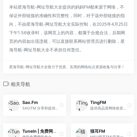
本站星海导航-网址导航大全提供的妈妈FM都来源于网络，不
保证外部链接的准确性和完整性，同时，对于该外部链接的指
向，不由星海导航-网址导航大全实际控制，在2025年4月25日
下午1:56收录时，该网页上的内容，都属于合规合法，后期网
页的内容如出现违规，可以直接联系网站管理员进行删除，星
海导航-网址导航大全不承担任何责任。
星海导航-网址导航大全致力于优质、实用的网络站点资源收集与分享！
相关导航
Sao.Fm
TingFM
SAO.FM 分享和提供高品质网络收音机在线收听服务，无软件安装实现网页在线收听，手机在线收听广播。网站全面汇集整理国内外主流电台流媒体播放地址，方便广大广播爱好者随时随地利用网络收听喜爱的广播电台。
提供高品质网络收音机在线收听服务，无软件安装实现网页在线收听，手机在线收听广播。网站全面汇集整理国内外主流电台流媒体播放地址，方便广大广播爱好者随 时随地利用网络收听喜爱的广播电台。TingFM祝您收听愉快！
TuneIn | 免费网络电台
猫耳FM
收听免费网络电台、新闻、体育、音乐、有声电子书和播客。媒体流直播 CNN、FOX News 电台和 MSNBC。另外还有 100,000 个 AM/FM 广播电台，提供音乐、新闻和本地体育谈话等特色内容。
M站(猫耳FM)是第一家弹幕音图站,同时也是中国声优基地,在这里可以听电台,音乐,翻唱,小说和广播剧,用二次元声音连接三次元.