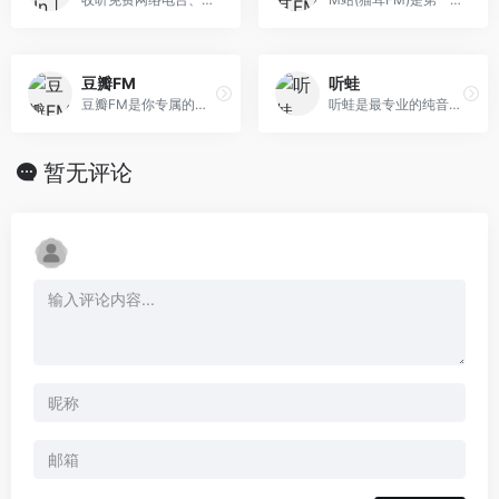
豆瓣FM
听蛙
豆瓣FM是你专属的个性化音乐收听工具。它简单方便，打开就能收听。在收听过程中，你可以用“红心”、“垃圾桶”或者“跳过” 告诉豆瓣FM你的喜好。豆瓣FM将根据你的操作和反馈，从海量曲库中自动发现并播出符合你音乐口味的歌曲。
听蛙是最专业的纯音乐社区，专注于分享好听的纯音乐、轻音乐、钢琴曲、新世纪音乐、背景音乐，提供在线试听、MP3下载、排行榜
暂无评论