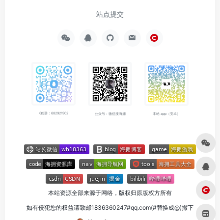
站点提交
QQ群：682921902
公众号：微信搜海拥
本站 app（安卓）
本站资源全部来源于网络，版权归原版权方所有
如有侵犯您的权益请致邮1836360247#qq.com(#替换成@)撤下