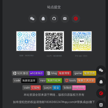
站点提交
QQ群：682921902
公众号：微信搜海拥
本站 app（安卓）
本站资源全部来源于网络，版权归原版权方所有
如有侵犯您的权益请致邮1836360247#qq.com(#替换成@)撤下