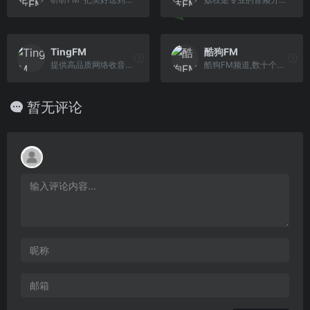
TingFM
酷狗FM
提供高品质网络收音机在线收听服务，无软件安装实现网页在线收听，手机在线收听广播。网站全面汇集整理国内外主流电台流媒体播放地址，方便广大广播爱好者随 时随地利用网络收听喜爱的广播电台。TingFM祝您收听愉快！
酷狗FM频道,数十个音乐FM为你精心打造,带你邂逅喜爱的音乐,享受随意听音乐的精彩。
暂无评论