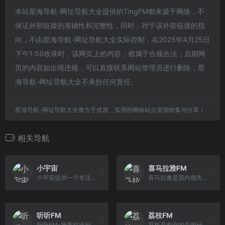
本站星海导航-网址导航大全提供的TingFM都来源于网络，不
保证外部链接的准确性和完整性，同时，对于该外部链接的指
向，不由星海导航-网址导航大全实际控制，在2025年4月25日
下午1:56收录时，该网页上的内容，都属于合规合法，后期网
页的内容如出现违规，可以直接联系网站管理员进行删除，星
海导航-网址导航大全不承担任何责任。
星海导航-网址导航大全致力于优质、实用的网络站点资源收集与分享！
相关导航
小宇宙
喜马拉雅FM
小宇宙提供一个专注于科技、文化、娱乐的播客平台，可下载应用收听最新资讯和故事。
喜马拉雅是国内领先的音频分享平台, 汇集了有声小说、儿童故事、相声评书、京剧戏曲、新闻段子、广播电台等数亿条免费声音内容, 听书、听小说、听故事、听儿 歌、听音乐, 为您找到每一天的精神食粮！
听听FM
荔枝FM
听听FM-把美好送到你耳边
荔枝是专业的音频分享平台,汇集了听音乐,英语,睡前故事,儿童故事,有声小说,相声段子,历史人文,有声书等数亿条音频,超过2亿用户选择的网络FM,随时随地，想听就听，你喜爱的音频尽在荔枝。