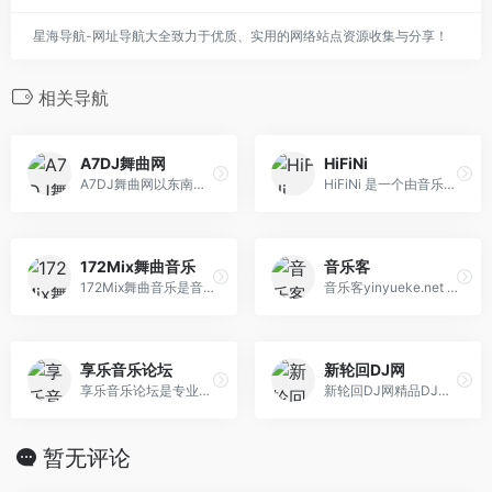
星海导航-网址导航大全致力于优质、实用的网络站点资源收集与分享！
相关导航
A7DJ舞曲网
HiFiNi
A7DJ舞曲网以东南亚DJ为核心,提供最新包房DJ音乐,,每天更新快人一步,专业DJ团队精心制作好听的串烧,打造车载DJ舞曲,为DJ工作者收录国外DJ舞曲,提供高音质在线试听及MP3免费下载,全方位满足DJ工作者及音乐爱好者的需求。
HiFiNi 是一个由音乐爱好者维护的分享平台, 旨在解决问题互帮互助, 如果您有需求, 请注册账号并发布信息、详细描述歌曲信息等, 我们会尽力帮您寻找HiFiNi MUSIC BBS - HiFiNi.COM
172Mix舞曲音乐
音乐客
172Mix舞曲音乐是音质最好的Dj免费下载网站,提供无损高品质Dj舞曲分享,Dj舞曲下载,每天更新最潮最嗨的Dj音乐,Dj舞曲
音乐客yinyueke.net 具有音乐搜索、播放、下载、歌词同步显示、个人音乐播放列表同步等功能。
享乐音乐论坛
新轮回DJ网
享乐音乐论坛是专业的无损音乐发烧友社区，免费提供高品质无损音乐下载的网站，更是无损音乐发烧友的乐园，拥有的无损音乐下载格式包含各种类型：FLAC、APE、WAV、DSD、DTS、APE、AAC、还有车载音乐下载，古典音乐下载，hires音乐下载，dsd音乐下载，是一个名不虚传的无损音乐下载网站，海量高品质免费无损音乐打包下载天堂。
新轮回DJ网精品DJ舞曲汇聚,每天更新快人一步,专业DJ团队精心制作好听的串烧,打造车载DJ舞曲,为DJ工作者收录国外DJ舞曲,提供高音质在线试听及MP3下载,全方位满足DJ工作者及音乐爱好者的需求。
暂无评论