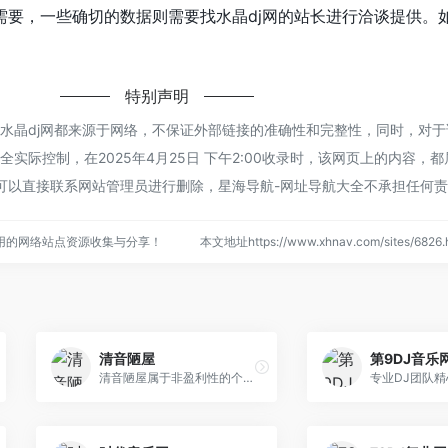
需要，一些确切的数据则需要找水晶dj网的站长进行洽谈提供。
特别声明
的水晶dj网都来源于网络，不保证外部链接的准确性和完整性，同时，对
实际控制，在2025年4月25日 下午2:00收录时，该网页上的内容，
可以直接联系网站管理员进行删除，星海导航-网址导航大全不承担任何
用的网络站点资源收集与分享！
本文地址https://www.xhnav.com/sites/68
清音陋屋
第9DJ音乐
清音陋屋属于非盈利性的个人纯音乐分享网站，主要为喜欢轻音乐、纯音乐的朋友创建，其主要内容为忧伤轻音乐、影视配乐、忧伤散文，清音陋屋网站创建总结为“用耳聆听，用心感受”。