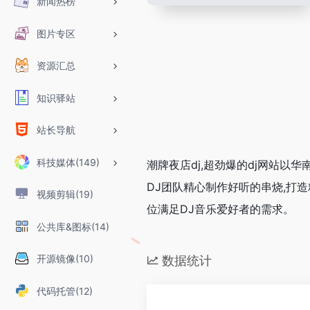
新闻热榜
图片专区
资源汇总
知识驿站
站长导航
科技媒体(149)
潮牌夜店dj,超劲爆的dj网站以
DJ团队精心制作好听的串烧,打造
视频剪辑(19)
位满足DJ音乐爱好者的需求。
公共库&图标(14)
开源镜像(10)
数据统计
代码托管(12)