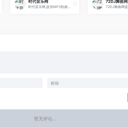
时代音乐网
72DJ舞曲网
时代音乐网,提供MP3歌曲免费下载,歌曲下载,在线试听流行歌曲和好听的歌,经典老歌大全,伤感歌曲,非主流音乐,好听的英文歌曲,儿童歌曲,网络歌曲,最新歌曲下载, 下歌曲听音乐,在线听歌曲尽在时代音乐网。
暂无评论...