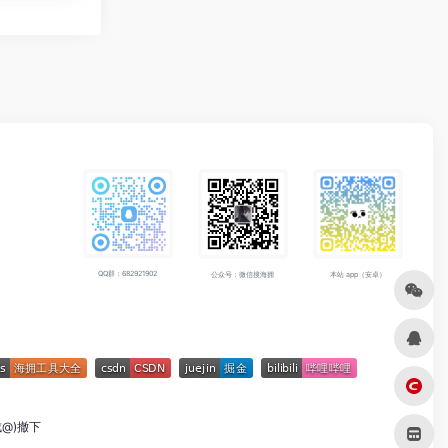
QQ群：682921902
公众号：微信搜海拥
本站 app（安卓）
成@)撤下