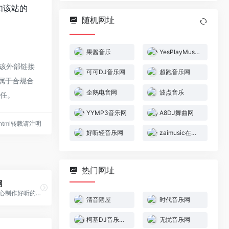
如该站的
随机网址
果酱音乐
YesPlayMusic在线音乐
于该外部链接
可可DJ音乐网
超跑音乐网
都属于合规合
企鹅电音网
波点音乐
责任。
YYMP3音乐网
A8DJ舞曲网
26.html转载请注明
好听轻音乐网
zaimusic在音乐
热门网址
网
专业DJ团队精心制作好听的串烧,打造车载DJ舞曲,提供高音质在线试听及MP3下载,全方位满足DJ音乐爱好者的需求。
清音陋屋
时代音乐网
柯基DJ音乐网 www.kejidj.com
无忧音乐网