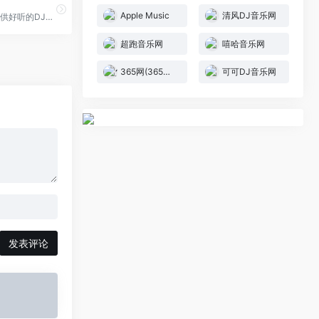
‎Apple Music
清风DJ音乐网
72DJ舞曲网提供好听的DJ舞曲免费下载,主要包括国内外最新dj音乐,好听的中文舞曲,dj串烧全部精心打造。北方最好的dj舞曲在线试听网站！
超跑音乐网
嘻哈音乐网
365网(365音乐网)
可可DJ音乐网
发表评论