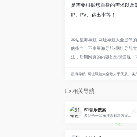
是需要根据您自身的需求以及
IP、PV、跳出率等！
本站星海导航-网址导航大全提供
的指向，不由星海导航-网址导航大全
法，后期网页的内容如出现违规，
星海导航-网址导航大全致力于优质、实
相关导航
51音乐搜索
多站合一音乐搜索解决方案，可搜索试听网易云音乐、QQ音乐、酷狗音乐、酷我音乐、虾米音乐、百度音乐、一听音乐、咪咕音乐、荔枝FM、蜻蜓FM、喜马拉雅FM、全 民K歌、5sing原创翻唱音乐。