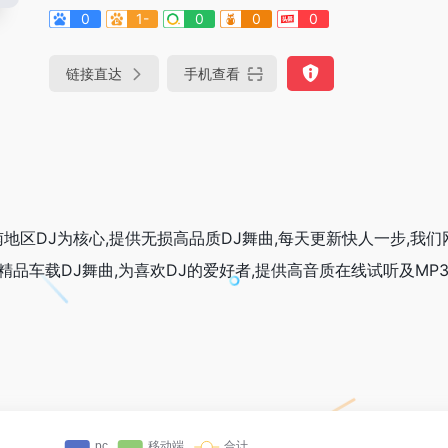
0
1-
0
0
0
链接直达
手机查看
华南地区DJ为核心,提供无损高品质DJ舞曲,每天更新快人一步,我
精品车载DJ舞曲,为喜欢DJ的爱好者,提供高音质在线试听及MP