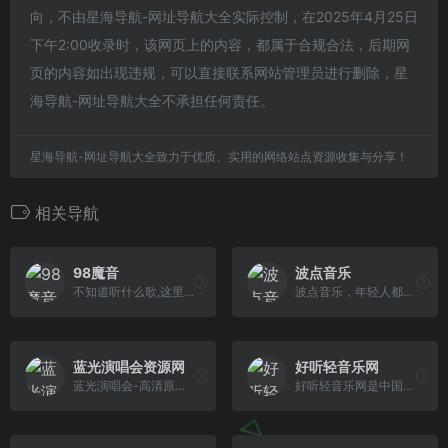
向，不由星海导航-网址导航大全实际控制，在2025年4月25日
下午2:00收录时，该网页上的内容，都属于合规合法，后期网
页的内容如出现违规，可以直接联系网站管理员进行删除，星
海导航-网址导航大全不承担任何责任。
星海导航-网址导航大全致力于优质、实用的网络站点资源收集与分享！
相关导航
98魔音
波点音乐
不知道听什么歌,这里随机播放热门推荐歌曲免费在线播放下载,这里至少收集了过万首热门在网络上最全的音乐
波点音乐，年轻人都在用的音乐App！亿级曲库在线畅听，网罗各种音乐大咖，学生党必备的宝藏应用。歌多、好看、省钱，极简界面与极致听歌体验，还原音乐原本的样子！
蓝光演唱会资源网
好听轻音乐网
蓝光演唱会-高清原盘演唱会下载网站，专注iso和bdmv格式的蓝光Blu-ray Disc音乐会下载，本站有香港、大陆、台湾、日本、欧美演唱会。
好听轻音乐网是中国最好的轻音乐交流平台,专注于分享好听的轻音乐、纯音乐、经典钢琴曲、中国轻音乐、新世纪音乐、背景音乐，是专业的轻音乐在线试听、MP3下 载网站。