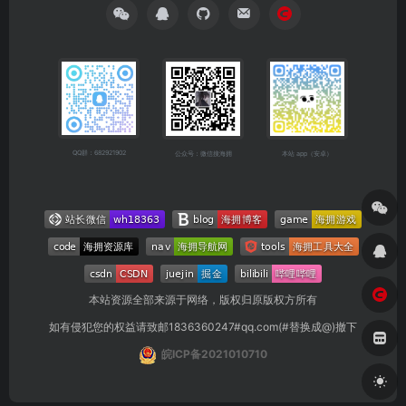
QQ群：682921902
公众号：微信搜海拥
本站 app（安卓）
本站资源全部来源于网络，版权归原版权方所有
如有侵犯您的权益请致邮1836360247#qq.com(#替换成@)撤下
皖ICP备2021010710