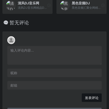
清风DJ音乐网
黑色音频DJ
清风DJ音乐网精品DJ舞曲汇聚,每天更新快人一步,专业DJ团队精心制作好听的串烧,打造车载DJ舞曲,为DJ工作者收录国外DJ舞曲,提供高音质在线试听及MP3下载,全方位满足DJ工作者及音乐爱好者的需求。
黑色音频汇聚全网精品DJ舞曲,DJ串烧,DJ现场,DJ慢摇,电音,3D环绕.更新速度快,种类全,音质好.优秀的DJ团队引领DJ潮流,享受高品质DJ听觉盛宴一切尽在黑色音频DJ
暂无评论
发表评论