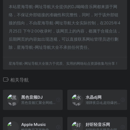
本站星海导航-网址导航大全提供的DJ呦呦音乐网都来源于网
络，不保证外部链接的准确性和完整性，同时，对于该外部链
接的指向，不由星海导航-网址导航大全实际控制，在2025年4
月25日 下午2:00收录时，该网页上的内容，都属于合规合法，
后期网页的内容如出现违规，可以直接联系网站管理员进行删
除，星海导航-网址导航大全不承担任何责任。
星海导航-网址导航大全致力于优质、实用的网络站点资源收集与分享！
相关导航
黑色音频DJ
水晶dj网
黑色音频汇聚全网精品DJ舞曲,DJ串烧,DJ现场,DJ慢摇,电音,3D环绕.更新速度快,种类全,音质好.优秀的DJ团队引领DJ潮流,享受高品质DJ听觉盛宴一切尽在黑色音频DJ
潮牌夜店dj,超劲爆的dj网站以华南地区DJ为核心,提供无损高品质DJ舞曲,每天更新快人一步,我们网站有最专业DJ团队精心制作好听的串烧,打造精品车载DJ舞曲,为喜 欢DJ的爱好者,提供高音质在线试听及MP3免费下载,全方位满足DJ音乐爱好者的需求。
‎Apple Music
好听轻音乐网
畅听数百万首歌曲，观看音乐视频，体验现场表演，一切尽在 Apple Music。订阅后即可在网页、App 或 Android 设备上播放。
好听轻音乐网是中国最好的轻音乐交流平台,专注于分享好听的轻音乐、纯音乐、经典钢琴曲、中国轻音乐、新世纪音乐、背景音乐，是专业的轻音乐在线试听、MP3下 载网站。