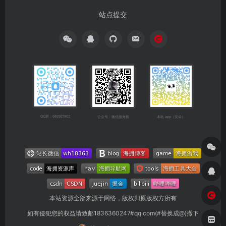
站点提交
QQ群：682921902
公众号：微信搜海拥
本站 app（安卓）
本站资源全部来源于网络，版权归原版权方所有
如有侵犯您的权益请致邮1836360247#qq.com(#替换成@)撤下