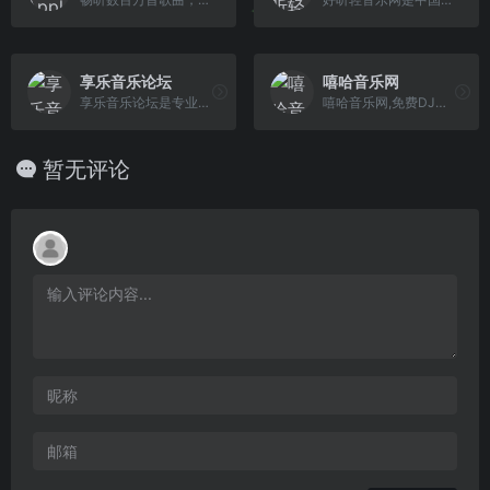
享乐音乐论坛
嘻哈音乐网
享乐音乐论坛是专业的无损音乐发烧友社区，免费提供高品质无损音乐下载的网站，更是无损音乐发烧友的乐园，拥有的无损音乐下载格式包含各种类型：FLAC、APE、WAV、DSD、DTS、APE、AAC、还有车载音乐下载，古典音乐下载，hires音乐下载，dsd音乐下载，是一个名不虚传的无损音乐下载网站，海量高品质免费无损音乐打包下载天堂。
嘻哈音乐网,免费DJ舞曲MP3，MP4视频下载.收录了网上最新歌曲和流行音乐,网络歌曲,好听的歌,非主流音乐,经典老歌,搞笑歌曲,儿童歌曲,英文歌曲等。是您寻找好听的歌首选网站
暂无评论