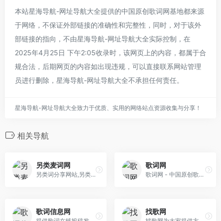
本站星海导航-网址导航大全提供的中国原创歌词网基地都来源
于网络，不保证外部链接的准确性和完整性，同时，对于该外
部链接的指向，不由星海导航-网址导航大全实际控制，在
2025年4月25日 下午2:05收录时，该网页上的内容，都属于合
规合法，后期网页的内容如出现违规，可以直接联系网站管理
员进行删除，星海导航-网址导航大全不承担任何责任。
星海导航-网址导航大全致力于优质、实用的网络站点资源收集与分享！
相关导航
另类麦词网
歌词网
另类词分享网站,另类喊麦音乐作品及另类麦词,另类伴奏下载的网站，聚集另类爱好者,原创的另类喊麦。另类麦词网是第一原创麦词网站，最好的另类词分享平台！
歌词网 - 中国原创歌词基地提供中国最新、最热、最具品质的在线发表歌词网,歌词,原创歌词,填词,写歌词,歌词创作,歌词欣赏,歌词大全等服务！致力打造最大最专 业的原创歌词网站
歌词信息网
找歌网
提供歌词在线投稿发布出售信息，一个写歌词可以赚钱的专业买卖网站。
找歌网为大家提供方便的歌词找歌名服务，让用户快速方便的根据歌词关键词查找歌名，同时为大家分享当下最新最热门的歌曲以及歌曲问答百科知识，娱乐资讯。