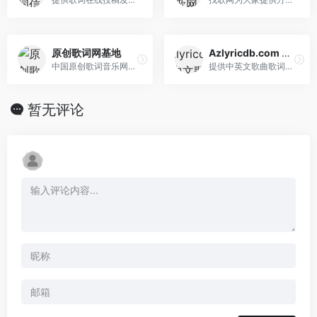
原创歌词网基地
Azlyricdb.com 中文歌词网
中国原创歌词音乐网基地提供最新、最热、最流行的在线音乐网-致力于打造最专业的歌曲大全,原创音乐,原创歌曲,原创歌词,填词,写歌词,作曲,编曲,伴奏,诗词,翻唱网,midi,录音,音频,乐器,吉他,伴奏网,歌词找歌名,歌词搜索歌曲等原创歌词音乐网站！
提供中英文歌曲歌词收集，包含中港台欧美国家歌曲。
暂无评论