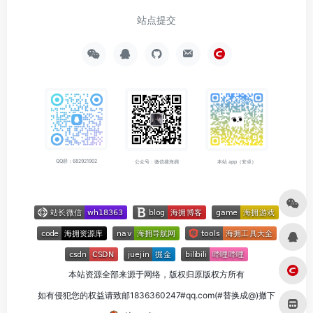
站点提交
QQ群：682921902
公众号：微信搜海拥
本站 app（安卓）
本站资源全部来源于网络，版权归原版权方所有
如有侵犯您的权益请致邮1836360247#qq.com(#替换成@)撤下