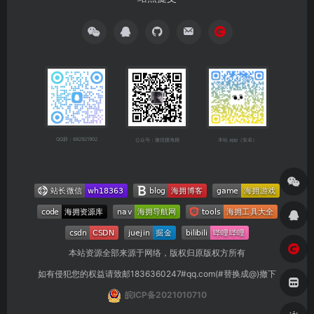
QQ群：682921902
公众号：微信搜海拥
本站 app（安卓）
本站资源全部来源于网络，版权归原版权方所有
如有侵犯您的权益请致邮1836360247#qq.com(#替换成@)撤下
皖ICP备2021010710