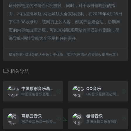
证外部链接的准确性和完整性，同时，对于该外部链接的指
向，不由星海导航-网址导航大全实际控制，在2025年4月25日
下午2:08收录时，该网页上的内容，都属于合规合法，后期网
页的内容如出现违规，可以直接联系网站管理员进行删除，星
海导航-网址导航大全不承担任何责任。
星海导航-网址导航大全致力于优质、实用的网络站点资源收集与分享！
相关导航
中国原创音乐基地 5SING
QQ音乐
中国原创音乐基地，数字音乐网站，汇集了大量的网络歌手的原创音乐歌曲及翻唱歌曲，提供大量歌曲的伴奏以及歌词免费下载，将喜爱的音乐或者歌曲作为手机彩铃 下载
QQ音乐是腾讯公司推出的一款网络音乐服务产品，海量音乐在线试听、新歌热歌在线首发、歌词翻译、手机铃声下载、高品质无损音乐试听、海量无损曲库、正版音乐 下载、空间背景音乐设置、MV观看等，是互联网音乐播放和下载的优选。
网易云音乐
微博音乐
网易云音乐是一款专注于发现与分享的音乐产品，依托专业音乐人、DJ、好友推荐及社交功能，为用户打造全新的音乐生活。
新浪微博音乐在线听