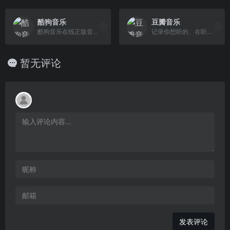
酷狗音乐
豆瓣音乐
酷狗音乐在线正版音乐网站，为您提供酷狗音乐播放器下载 、在线音乐试听下载，提供听书、长音频、电台、听小说和MV播放服务。酷狗音乐，就是歌多！小说相声也很多！场景音乐也很多！
记录你想听的、在听和听过的唱片，顺便打分、添加标签及个人附注、写评论。根据你的口味，豆瓣会推荐适合的唱片给你。
暂无评论
发表评论