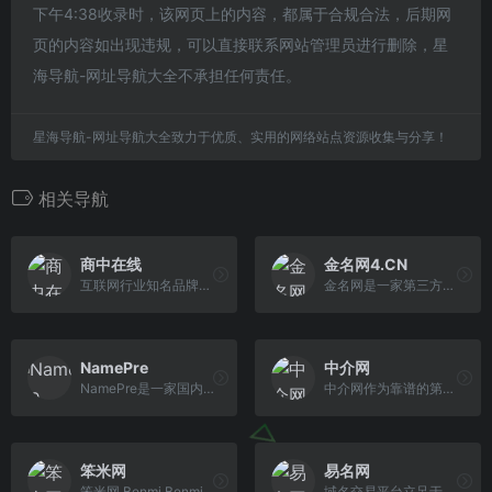
下午4:38收录时，该网页上的内容，都属于合规合法，后期网
页的内容如出现违规，可以直接联系网站管理员进行删除，星
海导航-网址导航大全不承担任何责任。
星海导航-网址导航大全致力于优质、实用的网络站点资源收集与分享！
相关导航
商中在线
金名网4.CN
互联网行业知名品牌、互联网应用与数字营销服务提供商。商中在线是专业从事域名注册、虚拟主机、企业邮局、云服务器、大中小型服务器租用托管、微信运营、网站推 广的服务提供商。
金名网是一家第三方域名交易平台,致力于为用户提供域名拍卖,域名交易,域名出售,域名中介,域名代购,自定义出售页,域名停放,域名经纪等域名增值服务
NamePre
中介网
NamePre是一家国内领先的全网域名释放拍卖平台，平台专注于为国内外客户提供集域名托管、域名释放、域名拍卖、域名结算、域名竞价等为一体的服务体验。NamePre致 力于为中小米农服务，让天下没有难卖的域名。
中介网作为靠谱的第三方中介交易平台，专业提供域名转让、网站交易、自媒体营销中介等服务
笨米网
易名网
笨米网,Benmi,Benmi.com,域名服务平台,域名工具网 域名成交价格查询,域名历史查询,域名反查,Whois查询，whois反查,过期域名删除查询，域名交易价格，域名交易价格查询,域名交易行情,过期域名,域名评估
域名交易平台立足于打造一个以域名交易为核心，域名拍卖、域名竞价、域名经纪中介交易为主要交易方式的域名买卖平台，并提供域名抢注、域名展示页等辅助工具及应 用，并成功为CCTV、苏宁、微软、百度Baidu、新浪SINA、QIHU 360、腾讯QQ等多家企业买回域名。