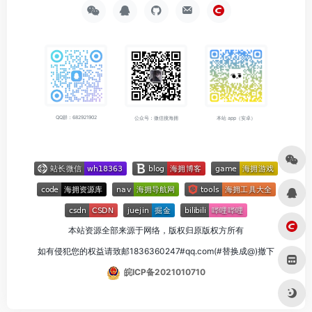
QQ群：682921902
公众号：微信搜海拥
本站 app（安卓）
本站资源全部来源于网络，版权归原版权方所有
如有侵犯您的权益请致邮1836360247#qq.com(#替换成@)撤下
皖ICP备2021010710