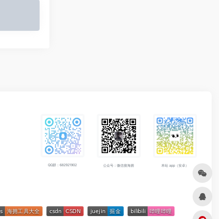
QQ群：682921902
公众号：微信搜海拥
本站 app（安卓）