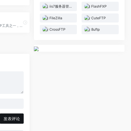
iis7服务器管理工具
FlashFXP
FileZilla
CuteFTP
CuteFTP，FTP工具之一，与LeapFTP与FlashFXP并称 FTP 三剑客。其传输速度比较快，但有时对于一些教育网FTP 站点却无法连接；速度稳定，能够连接绝大多数 FTP 站点（包括一些教育网站点）
CrossFTP
8uftp
发表评论