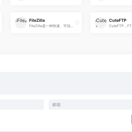
FileZilla
CuteFTP
FileZilla是一种快速、可信赖的FTP客户端以及服务器端开放源代码程式，具有多种特色、直觉的接口。可控性、有条理的界面和管理多站点的简化方式使得Filezilla客户端版成为一个方便高效的FTP客户端工具。