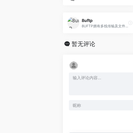
8uftp
8UFTP拥有多线传输及文件续传的功能,让你可以稳定且大量的传输文件,管理多个ftp站点,使用拖拉即可完成文件或文件夹的上传、下载。 伸缩自如 装有8UFtp服务端软件
暂无评论