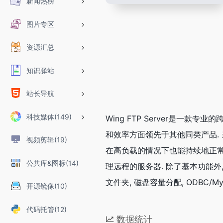
新闻热榜
图片专区
资源汇总
知识驿站
站长导航
科技媒体(149)
Wing FTP Server是一款
和效率方面领先于其他同类产品. 
视频剪辑(19)
在高负载的情况下也能持续地正常运
公共库&图标(14)
理远程的服务器. 除了基本功能外, 
文件夹, 磁盘容量分配, ODBC/M
开源镜像(10)
代码托管(12)
数据统计