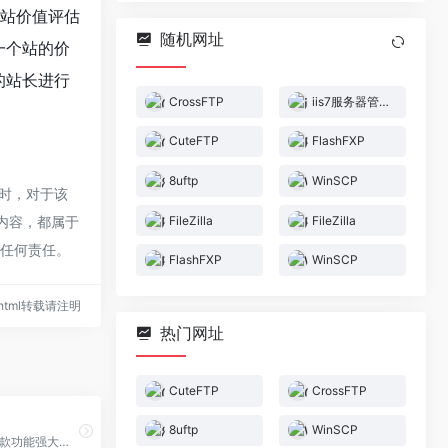
网站价值评估
随机网址
估一个站的价
r的站长进行
CrossFTP
iis7服务器管理工具
CuteFTP
FlashFXP
8uftp
WinSCP
同时，对于该
FileZilla
FileZilla
的内容，都属于
担任何责任。
FlashFXP
WinSCP
01.html转载请注明
热门网址
CuteFTP
CrossFTP
8uftp
WinSCP
FlashFXP是一款功能强大的FXP/FTP软件，集成了其它优秀的FTP软件的优点，如CuteFTP的目录比较，支持彩色文字显示；如BpFTP支持多目录选择文件，暂存目录；又如LeapFTP的界面设计