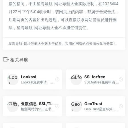
接的指向，不由星海导航-网址导航大全实际控制，在2025年4
月27日 下午5:04收录时，该网页上的内容，都属于合规合法，
后期网页的内容如出现违规，可以直接联系网站管理员进行删
除，星海导航-网址导航大全不承担任何责任。
星海导航-网址导航大全致力于优质、实用的网络站点资源收集与分享！
相关导航
Lookssl
SSLforfree
Lookssl免费申请一年 Root CA 1 年期免费证书
SSLforfree免费申请 Let’s Encrypt 证书 可申请通配符 SSL 证书（即申请一个证书可用于所有该域名下所有子域名证书）
亚数信息-SSL/TLS安全评估报告
GeoTrust
检测网站的SSL证书是否安全，是否存在漏洞，是否达到SSL行业标准，符合苹果ATS规范，能否通过微信小程序安全要求。同时提供证书格式转换，CSR，证书链，SSL配置生成等工具。
GeoTrust是全球第二大数字证书颁发机构，提供高性价比的SSL证书，深受国内用户喜爱。其产品支持中文域名和显示中文名称，特别适合国内用户。