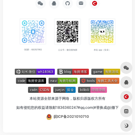
QQ群：682921902
公众号：微信搜海拥
本站 app（安卓）
本站资源全部来源于网络，版权归原版权方所有
如有侵犯您的权益请致邮1836360247#qq.com(#替换成@)撤下
皖ICP备2021010710