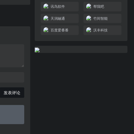
讯鸟软件
帮我吧
天润融通
竹间智能
百度爱番番
沃丰科技
发表评论