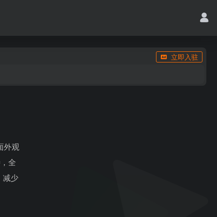
立即入驻
面外观
待，全
、减少