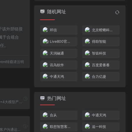
随机网址
于该外部链接
环信
北京螳螂科技{官网}
都属于合规合
Live800官方网站
得助智能
责任。
天润融通
智齿科技
29.html转载请注明
讯鸟软件
百度爱番番
中通天鸿
合力亿捷
热门网址
竹间智能推出1+4大模型产品体系，旨在开启企业数智化转型的新篇章。
合从
中通天鸿
联想智慧客服魔方
追一科技
腾讯企点_智慧客户沟通运营平台