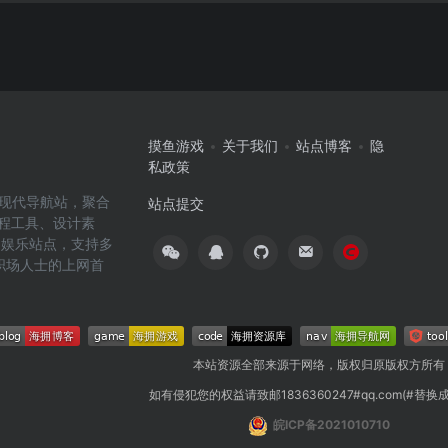
摸鱼游戏
关于我们
站点博客
隐
私政策
高效的现代导航站，聚合
站点提交
编程工具、设计素
闲娱乐站点，支持多
职场人士的上网首
本站资源全部来源于网络，版权归原版权方所有
如有侵犯您的权益请致邮1836360247#qq.com(#替换
皖ICP备2021010710