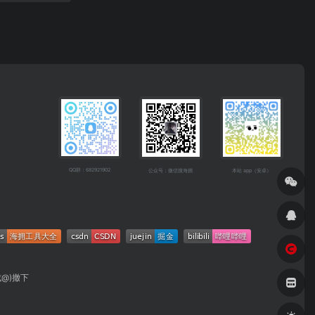
QQ群：682921902
公众号：微信搜海拥
本站 app（安卓）
成@)撤下