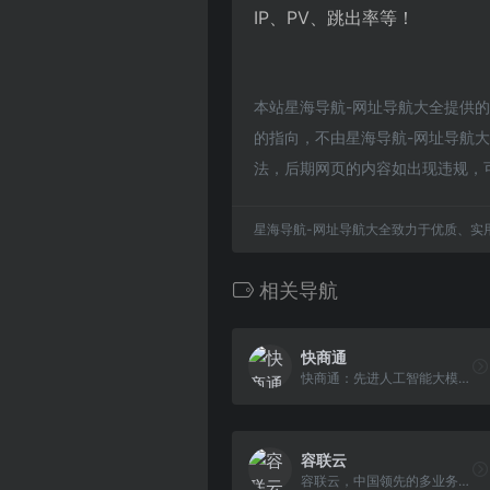
IP、PV、跳出率等！
本站星海导航-网址导航大全提供的
的指向，不由星海导航-网址导航大全
法，后期网页的内容如出现违规，
星海导航-网址导航大全致力于优质、实
相关导航
快商通
快商通：先进人工智能大模型的领导者,赋能企业智能化
容联云
容联云，中国领先的多业务云通讯服务商，以整合&ldquo;通讯+智能+数据&rdquo;的全闭环数智化发展，提供包括：智能联络中心、云客服、远程音视频、短信、语音、即 时通讯IM、数据智能、物联网等丰富服务。