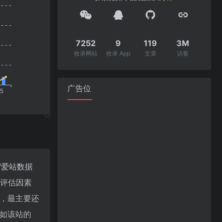
7252
9
119
3M
收录网站
收录 App
文章
访客
广告位
"
爱站数据
值评估因素
值，最主要还
。如该站的