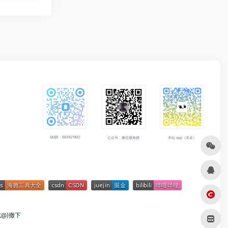
QQ群：682921902
公众号：微信搜海拥
本站 app（安卓）
成@)撤下