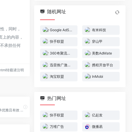
随机网址
整性，同时，
Google AdSense（谷歌广告联盟）
有米科技
网页上的内容，
快手联盟
穿山甲
全不承担任何
360奇聚流量变现平台
美数AdMate
迅雷推广激励平台
携程开放平台
05.html转载请注明
淘宝联盟
InMobi
热门网址
让您的广告简单优雅且有效 ~ 从创业团队到财富 500 强，都在使用万维广告触达专业受众，建立品牌并获取销售线索。
快手联盟
亿起发
万维广告
微播易