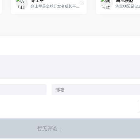
穿山甲
淘宝联盟
穿山甲是全球开发者成长平台,为开发者提供流量变现、广告变现、用户增长、LTV提升等全生命周期成长服务,目前已帮助超过10万个app在平台内飞速成长,也为超过10.5万广告主提供广告投放解决方案.
暂无评论...