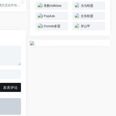
淘宝联盟是促成生态合作伙伴与广告主生意经营的平台，合作伙伴包含且不仅限于各类流量媒体、内容媒体、社交个人、网红达人、MCN机构、招商服务商、工具服务商、代理机构等。平台优势：零门槛，淘宝账户登录即可推广；零成本，专做商品推荐与分享不囤货不发货；零风险，分享推广轻松学会带来成交拿佣金。
美数AdMate
当当联盟
PopAds
京东联盟
Domob多盟
穿山甲
发表评论