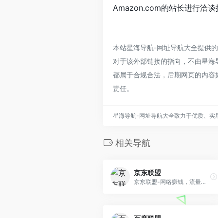
Amazon.com的站长进行洽
本站星海导航-网址导航大全提供的
对于该外部链接的指向，不由星海导航
都属于合规合法，后期网页的内容
责任。
星海导航-网址导航大全致力于优质、实
相关导航
京东联盟
京东联盟-网络赚钱，流量变现，专业电商CPS联盟平台，包含京粉、CPS联盟，依托于京东商城推出的电商广告联盟赚钱平台，通过京东海量数据精细定向目标用户，开放京东电商整合能力，打造精准、高效、高转化的营销生态圈。