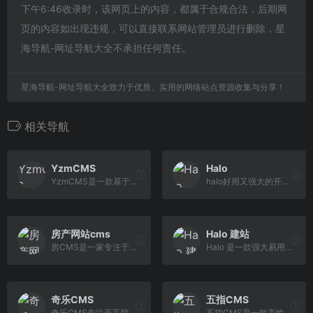
下午6:46收录时，该网页上的内容，都属于合规合法，后期网
页的内容如出现违规，可以直接联系网站管理员进行删除，星
海导航-网址导航大全不承担任何责任。
星海导航-网址导航大全致力于优质、实用的网络站点资源收集与分享！
相关导航
YzmCMS
Halo
YzmCMS是一款基于YZMPHP开发的一套轻量级开源内容管理系统，YzmCMS简洁、安全、开源、免费，可运行在Linux、Windows、MacOSX、Solaris等各种平台上，专注为公司企业、个人站长快速建站提供解决方案。
halo好用又强大的开源建站工具
房产网站cms
Halo 建站
房CMS是一家专注于房地产网站系统开发与建设房产门户平台的软件系统,是房产行业网站的最佳选择,房产系统采用php+mysql编程语言编写!
Halo 是一款强大易用的开源建站工具，配合上不同的模板与插件，可以很好地帮助你构建你心中的理想站点。
奇乐CMS
五指CMS
奇乐CMS专注于互联网软件开发，是一家专业的软件开发商
五指CMS是一款高性能的开源内容管理系统，支持LNAMP架构，适合门户网站、企业网站建站、手机网站、微信推广，目前拥有130万安装量！是国内领先的CMS建站品牌！