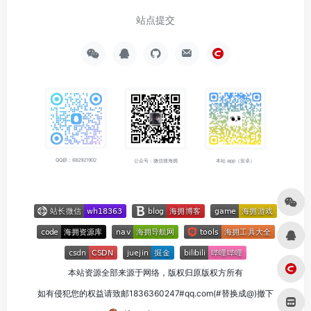
站点提交
QQ群：682921902
公众号：微信搜海拥
本站 app（安卓）
本站资源全部来源于网络，版权归原版权方所有
如有侵犯您的权益请致邮1836360247#qq.com(#替换成@)撤下