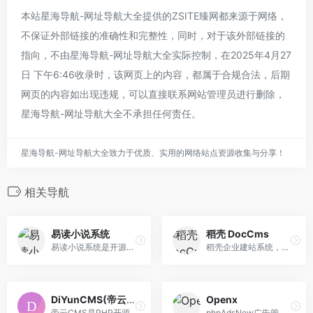
本站星海导航-网址导航大全提供的ZSITE臻网都来源于网络，
不保证外部链接的准确性和完整性，同时，对于该外部链接的
指向，不由星海导航-网址导航大全实际控制，在2025年4月27
日 下午6:46收录时，该网页上的内容，都属于合规合法，后期
网页的内容如出现违规，可以直接联系网站管理员进行删除，
星海导航-网址导航大全不承担任何责任。
星海导航-网址导航大全致力于优质、实用的网络站点资源收集与分享！
相关导航
易读小说系统
稻壳 DocCms
易读小说系统是开源的JAVA项目，可以帮你快速搭建自己的小说系统!
稻壳企业建站系统，又名稻壳cms、doccms，前身源于深喉咙企业建站系统ShlCms，是业内领先的免费开源企业网站建设系统、企业网站生成系统。
DiYunCMS(帝云CMS)
Openx
帝云CMS是PHP开源可免费商用的PHP万能建站系统/免费CMS建站系统，基于PHP7语言采用最新CodeIgniter4作为开发框架生产的网站内容管理框架，提供“电脑网站 + 手机网站 + APP 接口”一体化网站技术解决方案。
phpAdsNew广告管理跟踪系统