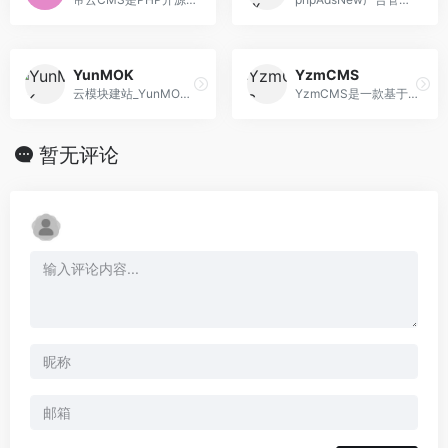
YunMOK
YzmCMS
云模块建站_YunMOK,免费授权,中国领先的网站管理系统，为创业者及中小企业加油，免费建站,自助建站,智能建站,仿制网站,企业网站,公司网站,官方网站，网站建设一条龙
YzmCMS是一款基于YZMPHP开发的一套轻量级开源内容管理系统，YzmCMS简洁、安全、开源、免费，可运行在Linux、Windows、MacOSX、Solaris等各种平台上，专注为公司企业、个人站长快速建站提供解决方案。
暂无评论