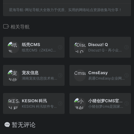
星海导航-网址导航大全致力于优质、实用的网络站点资源收集与分享！
相关导航
纸壳CMS
Discuz! Q
纸壳CMS（ZKEACMS）是ZKEASOFT自主研发的，开源的建站系统，您可以直接使用它来做为您的企业网站，门户网站或者个人网站，博客，或用它做二次定制开发以满足您特 定的需求。
Discuz! Q - 再小众，也有圈子 - 开源的PHP内容付费轻社区
宠友信息
CmsEasy
湖南宠友信息技术有限公司是一家专注社区交友类产品、企业即时通信软件开发，为企业提供即时通信工具、垂直类内容圈子，自主研发的业界知名友猫产品拥有广大的企 业用户群体" itemprop="description
易通CmsEasy企业网站管理系统，建站系统cms网站模板下载，公司网站、企业网站模板、网站后台系统模板、免费网站模板、付费服务模板等，前台生成html符合cmsSEO优 化。11年建站公司老品牌值得信赖的cms！
KESION 科汛
小猪创梦CMS官方站
KESION 科汛软件专注于为商家搭建独立部署网校、培训考试系统、在线教育系统、社交电商SaaS、知识付费SaaS、在线网校SaaS、企微营销助手和开源建站CMS等服务，让 商业经营更简单。
小猪创梦cms是国家高新技术企业,双软认证企业,提供微信营销系统,o2o系统,微信分销,电商分销系统,小程序开发服务,公司客户遍布世界各地
暂无评论