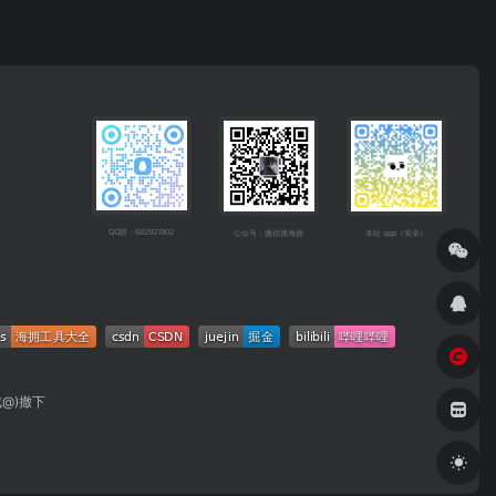
QQ群：682921902
公众号：微信搜海拥
本站 app（安卓）
成@)撤下