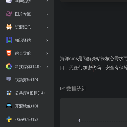
新闻热榜
图片专区
资源汇总
知识驿站
站长导航
海洋cms是为解决站长核心需求
科技媒体(149)
口，无任何加密代码、安全有保
视频剪辑(19)
数据统计
公共库&图标(14)
开源镜像(10)
代码托管(12)