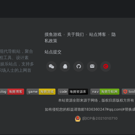
摸鱼游戏
关于我们
站点博客
隐
私政策
高效的现代导航站，聚合
站点提交
编程工具、设计素
闲娱乐站点，支持多
职场人士的上网首
本站资源全部来源于网络，版权归原版权方所有
如有侵犯您的权益请致邮1836360247#qq.com(#替换
皖ICP备2021010710