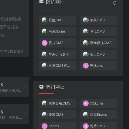
随机网址
于该外部链接
彩虹CMS
苹果CMS
都属于合规合
马克斯cms
飞飞CMS
责任。
赞片CMS
淳渔影视CMS
32.html转载请注明
苹果cms盒子
晴天CMS
久草CMS官方论坛
光线cms
S
热门网址
淳渔影视更新最快的影视网站之一，收集了全网最新高分电影,电视剧,综艺,动漫等热播剧目免费在线观看！
熊掌影视CMS
光线cms
S
爱影CMS
马克斯cms
鱼和熊掌不可兼得，熊掌联合站长运营网站，帮助站长快速变现！
Ctcms
赞片CMS