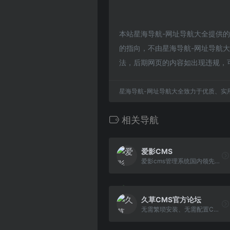
本站星海导航-网址导航大全提供
的指向，不由星海导航-网址导航大全
法，后期网页的内容如出现违规，
星海导航-网址导航大全致力于优质、实
相关导航
爱影CMS
爱影cms管理系统国内领先的技术团队开发，是你建站最佳选择的CMS系统，我们更专注于各类电影程序系统，短视频系统，短视频APP开发，CMS操作管理简单，管理轻松， 容易上手，傻瓜模式建站，一键部署环境，一键采集入库，一键生成静态模式。
久草CMS官方论坛
无需繁琐安装、无需配置CK、无需手动更新、一分钟拥有30000视频资源；视频行业超强CMS。自适应手机、平板、PC。