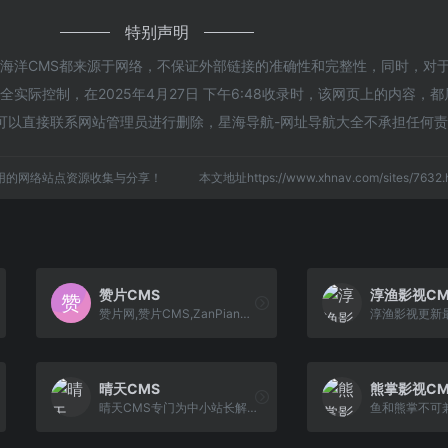
特别声明
的海洋CMS都来源于网络，不保证外部链接的准确性和完整性，同时，对
实际控制，在2025年4月27日 下午6:48收录时，该网页上的内容，
可以直接联系网站管理员进行删除，星海导航-网址导航大全不承担任何
用的网络站点资源收集与分享！
本文地址https://www.xhnav.com/sites/76
赞片CMS
淳渔影视CM
赞片网,赞片CMS,ZanPianCms,赞片CMS程序,赞片商业版程序,赞片电影程序,电影程序,飞飞CMS
晴天CMS
熊掌影视CM
晴天CMS专门为中小站长解决建站难的问题、一键采集、一键生成静态、一键安装，傻瓜式的建站程序。