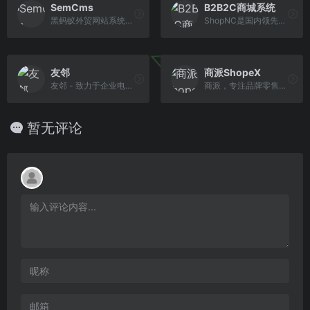
SemCms
B2B2C商城系统
黑蚂蚁外贸网站系统SemCms是专注于英文网站建设,外贸网站制作,响应式模板设计,程序功能定制,多语言网站开发（俄语,西班牙,阿拉伯语,葡萄牙语等）小语种及网站优化(seo)推广,使用简单、稳定性好、性价比高，是soho或外贸企业建站的首选。
ShopNC是国内领先的商城系统提供商，为企业提供java商城系统、php商城系统、多用户商城系统、b2b2c商城系统、b2c单用户商城系统及微信商城，支持B2B2C、B2C、O2O 、分销、直播等多种商业模式。
友邻
商派ShopeX
友邻 - 致力于企业电子商务的发展和倡导
商派，专注品牌零售数字化转型服务20年，始终秉承“让互联网商业无处不在”的理念，以品牌云店、B2B2C/B2B商城和智能运营中台OMS等丰富的产品布局和实践经验，推动 实体商业和互联网商业的深度融合。
暂无评论