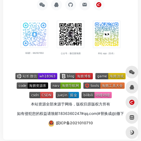
QQ群：682921902
公众号：微信搜海拥
本站 app（安卓）
本站资源全部来源于网络，版权归原版权方所有
如有侵犯您的权益请致邮1836360247#qq.com(#替换成@)撤下
皖ICP备2021010710