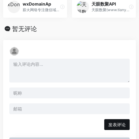
wxDomainAp
天眼数聚API
薪火网络专注微信域名检测，微信域名防封，QQ域名检测，QQ域名防红，短链接生成，备案域名查询API接口服务。检测接口分布式架构，多级备份容灾备份节点，节点切换热更新，高达99.95%服务可用性和99.9999999%的数据可靠性！服务热线：17628306635
天眼数聚(www.tianyandata.cn)API接口平台,提供各类数据API接口免费调用服务,身份核验,运营商查询,OCR识别等数据接口应有尽有,所有接口高效稳定,支持在线测试,7×24小时全天候服务,天眼数据,专业的API接口服务商.
暂无评论
发表评论