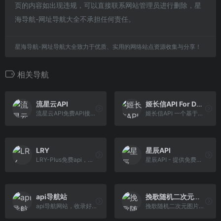
页的内容如出现违规，可以直接联系网站管理员进行删除，星
海导航-网址导航大全不承担任何责任。
星海导航-网址导航大全致力于优质、实用的网络站点资源收集与分享！
相关导航
流星云API
姬长信API For Docker
流星云API免费API接口服务平台
姬长信API 一个基于多种编程语言并运行在Docker上开源免费不限制提供生活常用,出行服务,开发工具,金融服务,通讯服务和公益大数据的平台. https://api.isoyu.com/
LRY
星辰API
LRY-Plus免费api，小说，漫画，视频
星辰API - 提供免费接口调用平台
api导航站
挽歌随机二次元图片API
api导航网站，收录好用的网站
挽歌随机二次元图片API，一个免费的二次元图片API