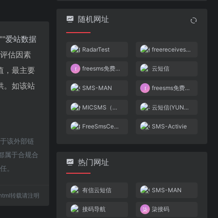
随机网址
""
爱站数据
RadarTest
freereceivesms短信接收
值评估因素
freesms免费接码
云短信
值，最主要
供。如该站
SMS-MAN
freesms免费接码
MICSMS（米客）
云短信(YUNDUANXIN.NET)
FreeSmsCenter
SMS-Activie
对于该外部链
，都属于合规合
热门网址
责任。
有信云短信
SMS-MAN
33.html转载请注明
接码导航
柒接码