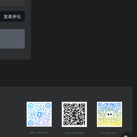
发表评论
QQ群：682921902
公众号：微信搜海拥
本站 app（安卓）