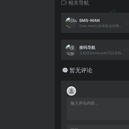
相关导航
SMS-MAN
Sms-man让你有机会在网上以最优惠的价格购买一个虚拟号码来注册软件，比如：微信、QQ、小红书、知乎、豆瓣、抖音等大量热门软件！节省您大量时间并且保护隐私不 被泄露。
接码导航
云短信(jiema.pub)可以在线接收短信，接收短信验证码, 云短信导航，云短信(jiema.pub)是免费的在线接收手机 短信的平台，接短信、接验证码就来云短信(jiema.pub)。
暂无评论