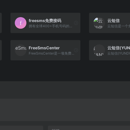
freesms免费接码
云短信
拥有全球400+手机号码的免费在线接码平台,提供隐私小号,一次性匿名手机短信验证码在线代接收发服务,不用购买手机卡,直接可使用的虚拟云短信.用于临时注册国内外网站,APP用户,保护个人信息不被泄露.提供国家包括(中国内地/大陆/香港/台湾,美国,英国,缅甸,韩国,日本)
FreeSmsCenter
FreeSmsCenter是一项免费服务，可以在任何网站上接收带有真实号码的在线短信，无需注册，也无需使用您的个人电话号码。