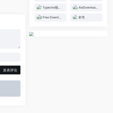
Typecho报纸主题LanternTown
AixDownloader
Free Download Manager
虾壳
发表评论