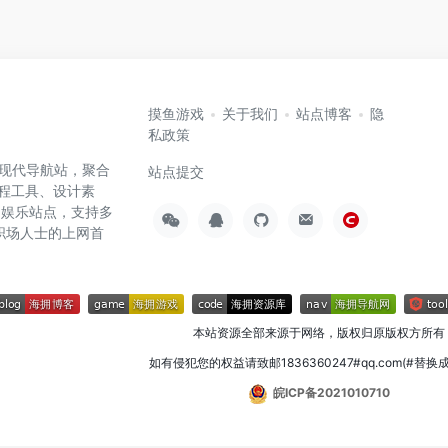
摸鱼游戏
关于我们
站点博客
隐
私政策
高效的现代导航站，聚合
站点提交
编程工具、设计素
闲娱乐站点，支持多
职场人士的上网首
本站资源全部来源于网络，版权归原版权方所有
如有侵犯您的权益请致邮1836360247#qq.com(#替换
皖ICP备2021010710