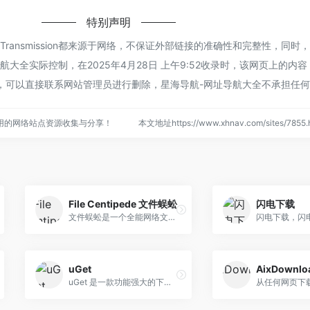
特别声明
ransmission都来源于网络，不保证外部链接的准确性和完整性，同时
大全实际控制，在2025年4月28日 上午9:52收录时，该网页上的内
，可以直接联系网站管理员进行删除，星海导航-网址导航大全不承担任
用的网络站点资源收集与分享！
本文地址https://www.xhnav.com/sites/78
File Centipede 文件蜈蚣
闪电下载
文件蜈蚣是一个全能网络文件上传/下载器, BitTorrent客户端, WebDAV客户端, FTP客户端, 和SSH客户端. 它快速, 可定制, 用户友好, 多协议支持, 同时也包含了很多 有用的辅助工具如: HTTP请求器, 文件合并工具, 编码/解码工具等. 和网页浏览器进行集成, 你可以从网页上下载音频和视频, 甚至是加密视频.
uGet
AixDownlo
uGet 是一款功能强大的下载工具，它不仅支持常见的下载协议，还支持插件扩展功能，可以根据需要安装不同的插件。并且，uGet支持多种语言，界面简洁易用，支持断 点续传和批量下载等功能。
从任何网页下