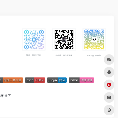
QQ群：682921902
公众号：微信搜海拥
本站 app（安卓）
成@)撤下