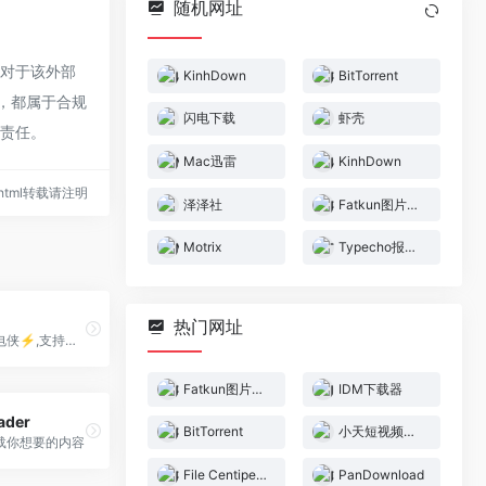
随机网址
，对于该外部
KinhDown
BitTorrent
容，都属于合规
闪电下载
虾壳
何责任。
Mac迅雷
KinhDown
55.html转载请注明
泽泽社
Fatkun图片下载
Motrix
Typecho报纸主题LanternTown
热门网址
闪电下载，闪电侠⚡️,支持磁力、种子、电驴、万能下载神器，支持边下边播
Fatkun图片下载
IDM下载器
ader
BitTorrent
小天短视频在线工具
载你想要的内容
File Centipede 文件蜈蚣
PanDownload