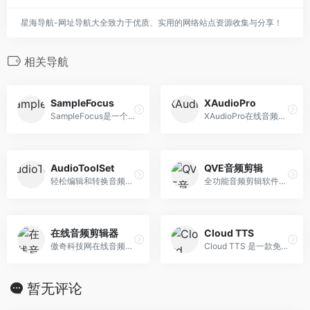
星海导航-网址导航大全致力于优质、实用的网络站点资源收集与分享！
相关导航
SampleFocus
XAudioPro
SampleFocus是一个专注于收集声音素材的网站，它让你可以轻松上传或下载站上的声音素材。无论你是专业的录音者、音效师还是声音相关工作者，SampleFocus都将成为你不可或缺的工具。
XAudioPro在线音频编辑器
AudioToolSet
QVE音频剪辑
轻松编辑和转换音频文件。为方便起见，所有用于处理音乐的工具都收集在一个站点上。
全功能音频剪辑软件，支持任意音频格式剪辑、转换，音频合并、背景音乐、变速，麦克风、系统声音录制，音频文件降躁、声音提取，调整音量、视频转音频
在线音频剪辑器
Cloud TTS
傲奇科技网在线音频剪辑软件，音频编辑软件，音频剪辑，剪辑歌曲，制作铃声，音频处理，mp3剪辑，音频应用，音频降噪，在线录音，音频转换，录制歌曲，伴奏提取,人声分离，一款好用的在线音频文件剪辑工具！
Cloud TTS 是一款免费的在线语音合成工具，可以将文本文字内容转换成语音进行在线朗读。用户只需在文本框内输入相关文字内容，该在线工具便可以自动将文本转换成自然通顺的语音，支持多种语言，并允许用户调整语音速度、音量等参数，实现文本转语音的快捷转换。其简洁易用的界面、强大的功能和广泛的应用场景，使得它成为非常实用的在线TTS工具之一。
暂无评论