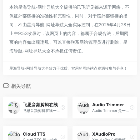
本站星海导航-网址导航大全提供的讯飞听见都来源于网络，不
保证外部链接的准确性和完整性，同时，对于该外部链接的指
向，不由星海导航-网址导航大全实际控制，在2025年4月28日
上午9:53收录时，该网页上的内容，都属于合规合法，后期网
页的内容如出现违规，可以直接联系网站管理员进行删除，星
海导航-网址导航大全不承担任何责任。
星海导航-网址导航大全致力于优质、实用的网络站点资源收集与分享！
相关导航
飞思音频剪辑在线
Audio Trimmer
飞思音频剪辑在线一个极速在线音频剪辑软件，你可以直接在浏览器里裁剪，合并，分割你的音频文件。
Audio Trimmer 是一个简单的在线音频和Mp3剪辑器，可让您即时修剪mp3和其他音频文件。 选择您的文件，然后点击“上传”就可以开始使用了。上传的文件保存在一个临 时文件夹中，并在两个小时内会自动从服务器中删除。
Cloud TTS
XAudioPro
Cloud TTS 是一款免费的在线语音合成工具，可以将文本文字内容转换成语音进行在线朗读。用户只需在文本框内输入相关文字内容，该在线工具便可以自动将文本转换成自然通顺的语音，支持多种语言，并允许用户调整语音速度、音量等参数，实现文本转语音的快捷转换。其简洁易用的界面、强大的功能和广泛的应用场景，使得它成为非常实用的在线TTS工具之一。
XAudioPro在线音频编辑器