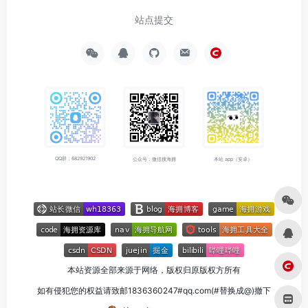
站点提交
QQ群：682921902
公众号：微信搜海拥
本站 app（安卓）
本站资源全部来源于网络，版权归原版权方所有
如有侵犯您的权益请致邮1836360247#qq.com(#替换成@)撤下