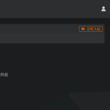
立即入驻
支持超