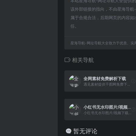
本站星海导航-网址导航大全提供
该外部链接的指向，不由星海导航-网
属于合规合法，后期网页的内容如
任。
星海导航-网址导航大全致力于优质、实
相关导航
全网素材免费解析下载
遇见素材提供千图网免费下载包图网免费下载摄图网免费下载千库网免费下载虎课网免费下载熊猫办公免费下载全网素材解析下载
小红书无水印图片/视频解析下载
小红书无水印图片/视频下载 - 热门站点在线助手
暂无评论