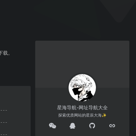
下载。
星海导航-网址导航大全
探索优质网站的星辰大海✨