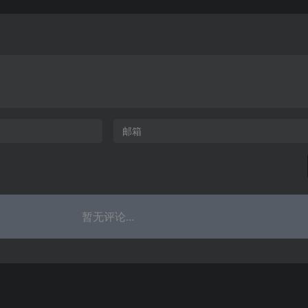
暂无评论...