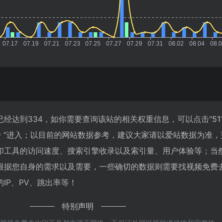
经达到334，如你需要查询该站的相关权重信息，可以点击"
5
"进入；以目前的网站数据参考，建议大家请以爱站数据为准，
印工具的访问速度、搜索引擎收录以及索引量、用户体验等；当
根据您自身的需求以及需要，一些确切的数据则需要找视频免费
IP、PV、跳出率等！
特别声明