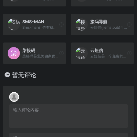
SMS-MAN
接码导航
Sms-man让你有机会在网上以最优惠的价格购买一个虚拟号码来注册软件，比如：微信、QQ、小红书、知乎、豆瓣、抖音等大量热门软件！节省您大量时间并且保护隐私不 被泄露。
云短信(jiema.pub)可以在线接收短信，接收短信验证码, 云短信导航，云短信(jiema.pub)是免费的在线接收手机 短信的平台，接短信、接验证码就来云短信(jiema.pub) 。
柒接码
云短信
柒接码是北美独家优质接码平台，所有号码均保证是第一次使用。接码平台高效且稳定，可以在两秒内出码，同时提供美国号码的重复接码和包月服务。
云短信是一个免费的二接接码平台（Free SMS Recieve），可以在线接收短信，接收短信验证码，显示迅速，每2天更新一次号码。在线短信接收平台,免费验证码接收平台,虚拟手机号接收短信app,哪个短信平台比较好,代收手机短信验证码,虚拟手机号码接收短信,国外短信接收平台,手机短信验证码,手机验证码平台,接码平台,短信验证码,验证码平台,云验证码平台,短信验证码是多少,手机短信验证码接收系统,验证码短信平台,虚拟手机号验证码平台,手机收不到验证码,手机验证码接收软件,免费的临时手机号软件
暂无评论