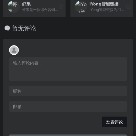
虾果
iYong智能链接
虾果是一款综合营销工具，主要包括短链,活码系统,微信外链,小程序转链接,抖音私信卡片等功能；提供专业的社群营销及个人号营销解决方案,智能高效的活码工具,解决扫码次数有限的痛点问题,高效引流,满足企业社群运营及管理需求。
iYong智能链接为用户提供免费使用的动态短网址、活码、小程序二维码、动态内容绑定工具，助力您的内容营销更智能。
暂无评论
发表评论