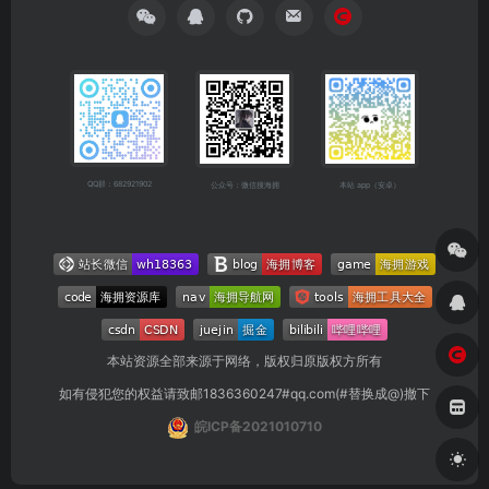
QQ群：682921902
公众号：微信搜海拥
本站 app（安卓）
本站资源全部来源于网络，版权归原版权方所有
如有侵犯您的权益请致邮1836360247#qq.com(#替换成@)撤下
皖ICP备2021010710