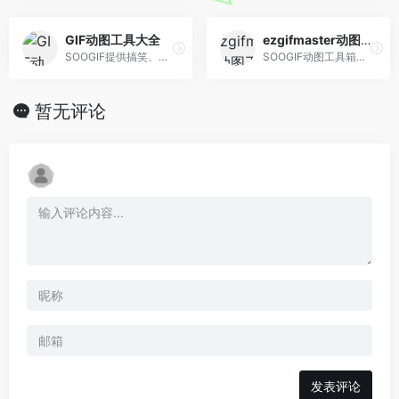
GIF动图工具大全
ezgifmaster动图工具
SOOGIF提供搞笑、表情、美女、明星、热门事件GIF动图全搜索，GIF工具支持视频转GIF、图片合成GIF、GIF压缩、GIF编辑、GIF裁剪、在线录屏等功能。是QQ、微信斗图 神器，微信公众号、微博、新媒体编辑GIF动图素材库，好玩的GIF出处发源地。
SOOGIF动图工具箱，30多个GIF处理功能，3步即可制作一张GIF动态图片，可以满足80%以上GIF动图和图片的制作和编辑处理。
暂无评论
发表评论