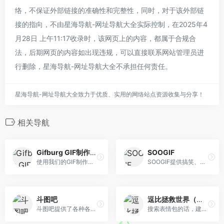
络，不保证外部链接的准确性和完整性，同时，对于该外部链
接的指向，不由星海导航-网址导航大全实际控制，在2025年4
月28日 上午11:17收录时，该网页上的内容，都属于合规合
法，后期网页的内容如出现违规，可以直接联系网站管理员进
行删除，星海导航-网址导航大全不承担任何责任。
星海导航-网址导航大全致力于优质、实用的网络站点资源收集与分享！
相关导航
Gifburg GIF制作工具
SOOGIF
使用我们的GIF制作工具从图像和视频制作GIF。 将MP4，YouTube，WebP转换为GIF动画。 从我们庞大的目录中搜索，下载和编辑GIF。
SOOGIF提供搞笑、表情、美女、明星、热门事件GIF动图全搜索，GIF工具支持视频转GIF、图片合成GIF、GIF压缩、GIF编辑、GIF裁剪、在线录屏等功能。是QQ、微信斗图 神器，微信公众号、微博、新媒体编辑GIF动图素材库，好玩的GIF出处发源地。
斗图吧
逗比拯救世界（表情搜索）
斗图吧提供了各种各样丰富的斗图表情包，以及功能强大且超级好用的表情包在线制作器和GIF动图制作工具，你可以在这里快速找到或者制作各种你想要的表情包
搜索表情包的话，建议去 逗比拯救世界 这个网站上搜索。比如你这个问题，你总知道这个是 狗 或者 犬吧。