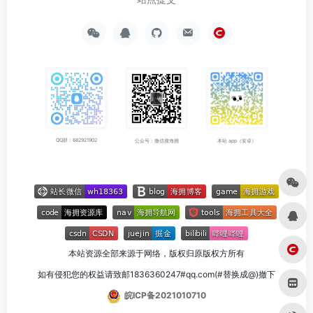
QQ群：682921902
公众号：微信搜海拥
本站 app（安卓）
本站资源全部来源于网络，版权归原版权方所有
如有侵犯您的权益请致邮1836360247#qq.com(#替换成@)撤下
皖ICP备2021010710