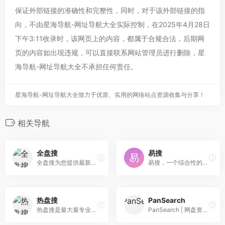
保证外部链接的准确性和完整性，同时，对于该外部链接的指
向，不由星海导航-网址导航大全实际控制，在2025年4月28日
下午3:11收录时，该网页上的内容，都属于合规合法，后期网
页的内容如出现违规，可以直接联系网站管理员进行删除，星
海导航-网址导航大全不承担任何责任。
星海导航-网址导航大全致力于优质、实用的网络站点资源收集与分享！
相关导航
全盘搜
易搜
全盘搜为您提供最新最全的百度网盘、阿里云盘、夸克云盘、迅雷网盘、UC网盘等网盘资源搜索服务，每天更新大量最新的网盘资源，资源实时失效检测。包含了海量影视剧、书籍、软件、素材、教程、资料等资源。满足您的需求！
易搜，一个综合性的网pan搜索站点，网站干净简洁，没有任何的广诰与弹窗。
热盘搜
PanSearch
热盘搜是最大最专业的百度云网盘搜索引擎，为你提供免费的网盘云搜索服务。你可以在这里搜索电影、电视剧、小说、文档、资料等百度云资源，是你百度云搜索的好帮手。
PanSearch | 网盘资源搜索 | 网盘搜索引擎