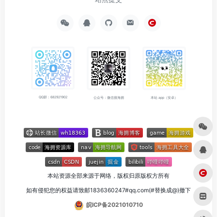
QQ群：682921902
公众号：微信搜海拥
本站 app（安卓）
本站资源全部来源于网络，版权归原版权方所有
如有侵犯您的权益请致邮1836360247#qq.com(#替换成@)撤下
皖ICP备2021010710