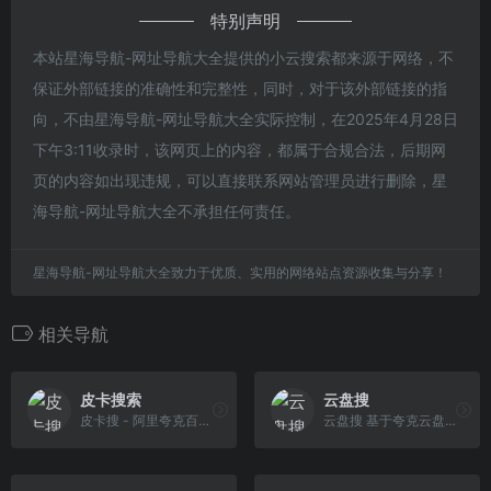
特别声明
本站星海导航-网址导航大全提供的小云搜索都来源于网络，不
保证外部链接的准确性和完整性，同时，对于该外部链接的指
向，不由星海导航-网址导航大全实际控制，在2025年4月28日
下午3:11收录时，该网页上的内容，都属于合规合法，后期网
页的内容如出现违规，可以直接联系网站管理员进行删除，星
海导航-网址导航大全不承担任何责任。
星海导航-网址导航大全致力于优质、实用的网络站点资源收集与分享！
相关导航
皮卡搜索
云盘搜
皮卡搜 - 阿里夸克百度蓝奏天翼五大网盘聚合搜索引擎，10000000+ 网盘资源免费无偿分享，坚持做最好的网盘搜索引擎！
云盘搜 基于夸克云盘(夸克网盘)资源搜索，致力于云盘资源的技术收集和整理，千万级的大数据量,每天都会更新收录大量视频,种子,小说,壁纸,音乐等优质网盘资源,各 种夸克网盘资源你懂的,让您一网打尽所有网盘资源。