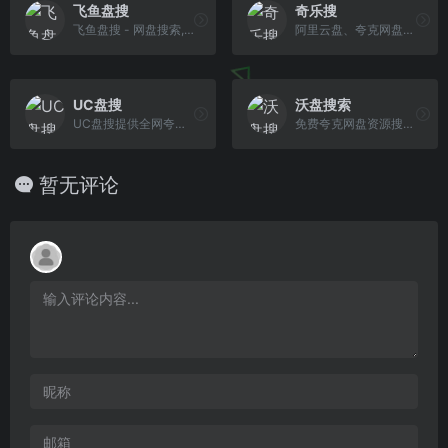
飞鱼盘搜
奇乐搜
飞鱼盘搜 - 网盘搜索,云盘搜索,资源搜索 收录了大量的百度网盘数据，做最干净、最好用的资源搜索引擎。提供影视、书籍、软件等资源信息，让我们更快捷、更平等的获取资源信息。
阿里云盘、夸克网盘综合搜索网站
UC盘搜
沃盘搜索
UC盘搜提供全网夸克网盘资源的搜索服务，站长每天会更新不少于1000个资源，包括但不限于影视、小说，短剧，电视剧，我们还提供热门短剧资源
免费夸克网盘资源搜索引擎
暂无评论