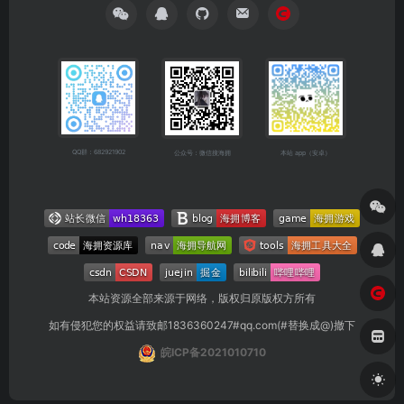
QQ群：682921902
公众号：微信搜海拥
本站 app（安卓）
本站资源全部来源于网络，版权归原版权方所有
如有侵犯您的权益请致邮1836360247#qq.com(#替换成@)撤下
皖ICP备2021010710