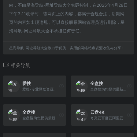
向，不由星海导航-网址导航大全实际控制，在2025年4月28日
下午3:11收录时，该网页上的内容，都属于合规合法，后期网
页的内容如出现违规，可以直接联系网站管理员进行删除，星
海导航-网址导航大全不承担任何责任。
星海导航-网址导航大全致力于优质、实用的网络站点资源收集与分享！
相关导航
爱搜
全盘搜
爱搜-专业网盘资源搜索引擎，专注于收录全网云盘资源，支持百度网盘、阿里云盘、夸克云盘、迅雷云盘等网盘资源的全文检索。实时更新，海量资源。您想要的这里都有！
全盘搜为您提供最新最全的网盘资源搜索服务，每天更新大量最新的网盘资源，资源实时失效检测，支持百度网盘、阿里云盘、夸克云盘、迅雷网盘等网盘资源的检索。
全盘搜
云盘4K
全盘搜为您提供最新最全的百度网盘、阿里云盘、夸克云盘、迅雷网盘、UC网盘等网盘资源搜索服务，每天更新大量最新的网盘资源，资源实时失效检测。包含了海量影视剧、书籍、软件、素材、教程、资料等资源。满足您的需求！
夸克云百度云阿里云网盘资源搜索分享与下载