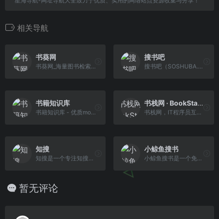
星海导航-网址导航大全致力于优质、实用的网络站点资源收集与分享！
相关导航
书葵网
搜书吧
书葵网_海量图书检索下载
搜书吧（SOSHUBA.COM）- 专业的图书搜索网站，本站汇总几十家网站数据，提供电子书，纸质图书，文学小说，期刊文献等在线搜索，为您提供便捷的电子书搜索体验!
书籍知识库
书栈网 · BookStack
书籍知识库 - 优质mobi,azw3,TXT,PDF,epub格式电子书分享站
书栈网，IT程序员互联网开源编程书籍阅读分享，囊括小程序、前端、后端、移动端、云计算、大数据、区块链、机器学习、人工智能和面试笔试等相关书籍，助你【码】力十足！
知搜
小鲸鱼搜书
知搜是一个专注知搜搜索的搜索引擎，收录网络上的各种书籍资源！
小鲸鱼搜书是一个免费的电子书下载导航网站，汇总电子书免费下载网站，方便书友检索电子书资源！
暂无评论