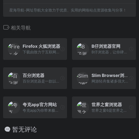
星海导航-网址导航大全致力于优质、实用的网络站点资源收集与分享！
相关导航
Firefox 火狐浏览器
B仔浏览器官网
下载由致力于互联网健康与隐私保护的非营利组织 Mozilla 全力开发的浏览器 — Firefox。Windows、Mac、Linux、Android、与 iOS 版皆可免费下载。
B仔浏览器，让你肆意享用简洁清爽、快速高效的手机浏览器。充分发挥广告拦截、插件等先进技术，达到”简单””好用”的设计初衷。
百分浏览器
Slim Browser浏览器
百分浏览器是一款以快速和实用为目标的Chrome增强版浏览器，它紧跟最新版Chrome内核，不断增强办公和娱乐相关的上网体验。
网游轻舟集诸多强大功能于一身，致力成为Windows平台最快最好用的浏览器，给您开始全新的冲浪体验!
夸克app官方网站
世界之窗浏览器
夸克app为你带来极速、智能、高效的搜索体验,找答案、找资料、找工具,做你学习、工作、生活的高效拍档。登录夸克app官网,立刻下载最新版夸克app,夸克网盘是夸克 推出的一款云服务产品,功能包括云存储、高清看剧、文件在线解压、PDF一键转换等。通过夸克网盘可随时随地管理和使用照片、文档、手机资料,夸克浏览器,夸克翻译,夸克小说,夸克扫描。
世界之窗6是世界之窗全新开发的一款小巧、快速的双核浏览器。他具有体积小巧、启动速度快、打开网页快、资源占用小、使用流畅等特色，在中、低配置的电脑上优势 更加明显。
暂无评论