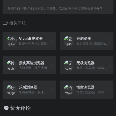
星海导航-网址导航大全致力于优质、实用的网络站点资源收集与分享！
相关导航
Vivaldi 浏览器
云浏览器
这是一个网络浏览器。 但是很有趣。 它内置了一系列巧妙的功能-。 它超级灵活，不会跟踪你。 获取适用于桌面或 Android 的 Vivaldi 浏览器！
云浏览器,云浏览器总自动弹出来,云浏览器下载,云浏览器是病毒吗,手机云浏览器总自动弹出来,云浏览器是怎么回事,手机云浏览器怎么删除,云浏览器自动打开,手机总是跳出云浏览器,小米 云浏览器
搜狗高速浏览器
无极浏览器
高速上网，就用搜狗高速浏览器！搜狗高速浏览器独创预取引擎技术，引领新的上网速度革命，给您带来秒开网页的超快体验。简洁时尚的界面，为您献上一场美妙的视觉盛宴。9级加速体系、上万套主题皮肤、数千款实用工具、跨平台功能为您打造高速，个性化，功能强劲的双核浏览器。在安全方面，搜狗携手腾讯电脑管家，时刻为您上网保驾护航。
无极浏览器是一款教学专用免费的极速安全浏览器，专注于教学用户、家庭访问学习使用场景，内置录制软件、录屏软件、直播软件、具有学习考试锁屏、管控等功能，安全干净，绿色纯净，无弹窗广告。
乐感浏览器
悟空浏览器
乐感浏览器 - 极速、好用、安全的网络浏览器
悟空浏览器是一款移动应用程序,通常在手机上使用。
暂无评论