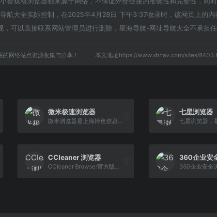
的小智双核浏览器都来源于网络，不保证外部链接的准确性和完整性，同
航大全实际控制，在2025年4月28日 下午3:37收录时，该网页上的
规，可以直接联系网站管理员进行删除，星海导航-网址导航大全不承担
用的网络站点资源收集与分享！
本文地址https://www.xhnav.com/sites/84
微米极速浏览器
七星浏览器
微米浏览器是上海博色信息科技有限公司推出的一款启动快、安全上网的智能移动浏览器，2021年已免费为上千万的Android手机用户提供快速、稳定的安全上网服务，具 有智能搜索、视频播放、网站导航、下载、个人数据管理等功能。
CCleaner 浏览器
360企业安
CCleaner Browser官方版是一款出自梨子公司Piriform之手的全新型安全网络浏览器工具，CCleaner浏览器功能强悍，具备了低内存占用、高速浏览等特点，CCleaner Browser软件便捷好用，可以让您的上网体验更加优秀，是一款相当出色的安全清理浏览器。