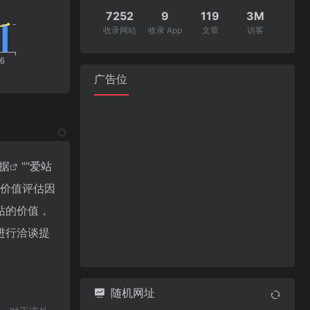
7252
9
119
3M
收录网站
收录 App
文章
访客
广告位
数据
""
爱站
站价值评估因
站的价值，
进行洽谈提
随机网址