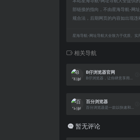
本站星海导航-网址导航大全提供
部链接的指向，不由星海导航-网址导
规合法，后期网页的内容如出现违
星海导航-网址导航大全致力于优质、实
相关导航
B仔浏览器官网
B仔浏览器，让你肆意享用简洁清爽、快速高效的手机浏览器。充分发挥广告拦截、插件等先进技术，达到”简单””好用”的设计初衷。
百分浏览器
百分浏览器是一款以快速和实用为目标的Chrome增强版浏览器，它紧跟最新版Chrome内核，不断增强办公和娱乐相关的上网体验。
暂无评论