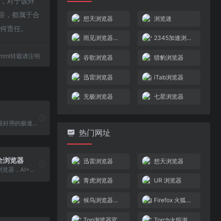
时，对于该外
内容，都属于合
想天浏览器
浏览迷
任何责任。
雨见浏览器官网
2345加速浏览器官网（原2345王牌浏览器）
03.html转载请注明
谷歌浏览器
猎豹浏览器
迅雷浏览器
iTab浏览器
无极浏览器
七星浏览器
七星浏览器，最好用的极速双核浏览器！基于最新的Chromium最新稳定版，完美融合了Google Chrome浏览器的极速特点和微软IE浏览器的兼容特性，智能自动切换，速度 更快，兼容性更好。七星浏览器内置了超多超好用的功能，例如鼠标手势，超级拖拽，双击关闭标签，快速恢复已关闭的标签，小号标签，透明度调节等。七星浏览器使用谷歌帐号云同步，收藏夹、应 用、皮肤随身带。七星浏览器兼容全部Chrome扩展，功能丰富，广告拦截，邮件提醒一应俱全。
热门网址
全浏览器
迅雷浏览器
想天浏览器
360企业安全浏览器，AI+安全双重赋能，助力企业数智化转型
青虎浏览器
UR 浏览器
候鸟浏览器官网
Firefox 火狐浏览器
Top浏览器官网
Torch火炬浏览器