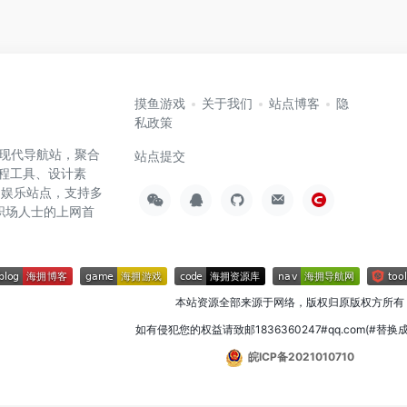
摸鱼游戏
关于我们
站点博客
隐
私政策
高效的现代导航站，聚合
站点提交
编程工具、设计素
闲娱乐站点，支持多
职场人士的上网首
本站资源全部来源于网络，版权归原版权方所有
如有侵犯您的权益请致邮1836360247#qq.com(#替换
皖ICP备2021010710