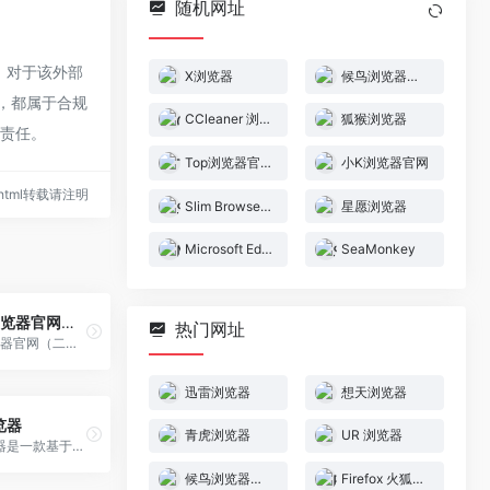
随机网址
，对于该外部
X浏览器
候鸟浏览器官网
容，都属于合规
CCleaner 浏览器
狐猴浏览器
何责任。
Top浏览器官网
小K浏览器官网
07.html转载请注明
Slim Browser浏览器
星愿浏览器
Microsoft Edge
SeaMonkey
2345加速浏览器官网（原2345王牌浏览器）
热门网址
2345加速浏览器官网（二三四五旗下）,提供2345加速浏览器最新版官方下载,更有更多免费皮肤和应用下载。
迅雷浏览器
想天浏览器
览器
青虎浏览器
UR 浏览器
小智双核浏览器是一款基于最新chromium内核和IE内核的浏览器，速度极快，操作简单，马上进入官方下载！
候鸟浏览器官网
Firefox 火狐浏览器