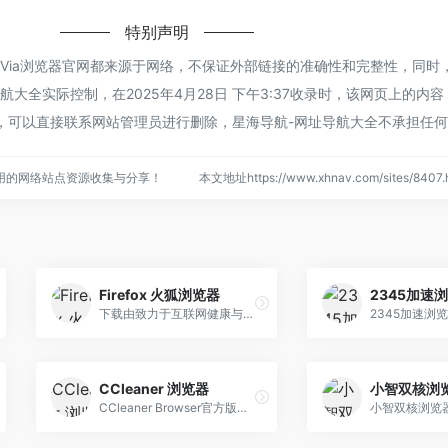
特别声明
Via浏览器官网都来源于网络，不保证外部链接的准确性和完整性，同时
大全实际控制，在2025年4月28日 下午3:37收录时，该网页上的内
，可以直接联系网站管理员进行删除，星海导航-网址导航大全不承担任
用的网络站点资源收集与分享！
本文地址https://www.xhnav.com/sites/84
Firefox 火狐浏览器
下载由致力于互联网健康与隐私保护的非营利组织 Mozilla 全力开发的浏览器 — Firefox。Windows、Mac、Linux、Android、与 iOS 版皆可免费下载。
CCleaner 浏览器
小智双核浏
CCleaner Browser官方版是一款出自梨子公司Piriform之手的全新型安全网络浏览器工具，CCleaner浏览器功能强悍，具备了低内存占用、高速浏览等特点，CCleaner Browser软件便捷好用，可以让您的上网体验更加优秀，是一款相当出色的安全清理浏览器。