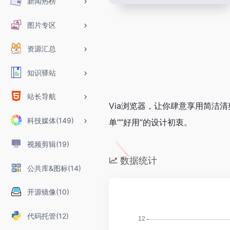
新闻热榜
图片专区
资源汇总
知识驿站
站长导航
Via浏览器，让你肆意享用简洁
科技媒体(149)
单””好用”的设计初衷。
视频剪辑(19)
数据统计
公共库&图标(14)
开源镜像(10)
代码托管(12)