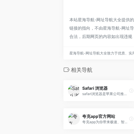
本站星海导航-网址导航大全提供的
链接的指向，不由星海导航-网址导航
合法，后期网页的内容如出现违规
星海导航-网址导航大全致力于优质、实
相关导航
Safari 浏览器
safari浏览器是苹果公司推出一款浏览器，本身就是专为苹果用户使用，具有无广告、防跟踪、效率高的优势特点。它可拦截非法网页，支持浏览器不跟踪浏览，保护您的上网安全。而且，safari浏览器软件功能多，界面清晰，所有功能都很好用。此外，这款浏览器非常牛，可以实现追剧、漫画、看书自由。
夸克app官方网站
夸克app为你带来极速、智能、高效的搜索体验,找答案、找资料、找工具,做你学习、工作、生活的高效拍档。登录夸克app官网,立刻下载最新版夸克app,夸克网盘是夸克 推出的一款云服务产品,功能包括云存储、高清看剧、文件在线解压、PDF一键转换等。通过夸克网盘可随时随地管理和使用照片、文档、手机资料,夸克浏览器,夸克翻译,夸克小说,夸克扫描。