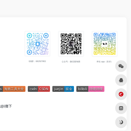
QQ群：682921902
公众号：微信搜海拥
本站 app（安卓）
成@)撤下