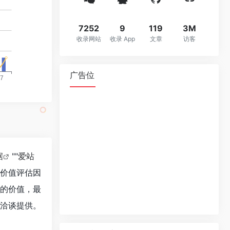
7252
9
119
3M
收录网站
收录 App
文章
访客
广告位
据
""
爱站
站价值评估因
站的价值，最
行洽谈提供。