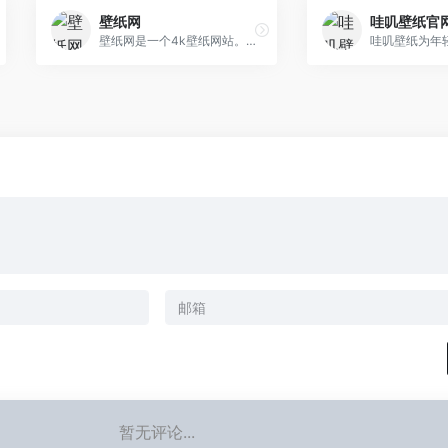
壁纸网
哇叽壁纸官
壁纸网是一个4k壁纸网站。提供4k壁纸,5k壁纸,带鱼屏壁纸,宽屏壁纸,电脑桌面壁纸,4k游戏动漫卡通壁纸等各种高清壁纸下载。壁纸网,发现好壁纸。
暂无评论...