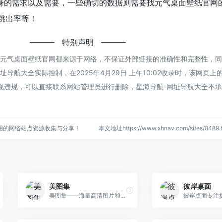
身的需求以及需要，一些确切的数据则需要找元气桌面壁纸官网
、跳出率等！
特别声明
的元气桌面壁纸官网都来源于网络，不保证外部链接的准确性和完整性，
导航大全实际控制，在2025年4月29日 上午10:02收录时，该网页上
现违规，可以直接联系网站管理员进行删除，星海导航-网址导航大全不
用的网络站点资源收集与分享！
本文地址https://www.xhnav.com/sites/84
美图集
彼岸桌面
美图集——海量高清图片和桌面壁纸！内容涵盖风景图片、动物图片、唯美图片、鲜花图片、家居图片、设计素材、电脑壁纸、动漫壁纸、电影壁纸、明星壁纸、美女壁纸、唯美壁纸...