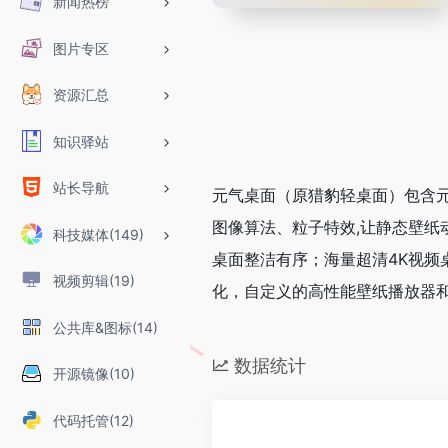
新闻热榜
图片专区
资源汇总
知识驿站
站长导航
元气桌面（原猎豹轻桌面）包含
图像算法、粒子特效,让静态壁纸
科技媒体(149)
桌面整洁有序；海量超清4K视
视频剪辑(19)
化，自定义的高性能壁纸播放器
公共库&图标(14)
数据统计
开源镜像(10)
代码托管(12)