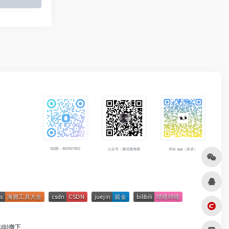
QQ群：682921902
公众号：微信搜海拥
本站 app（安卓）
成@)撤下