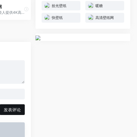
拾光壁纸
暖糖
网
哇叽壁纸为年轻人提供4K高清的动态、静态壁纸。游戏壁纸，动漫壁纸，风景壁纸，美女壁纸，萌宠壁纸及趣味壁纸海量壁纸随心挑。2K壁纸、4K壁纸、宽屏等热门壁纸一键筛选，一键设置美化桌 面
快壁纸
高清壁纸网
发表评论