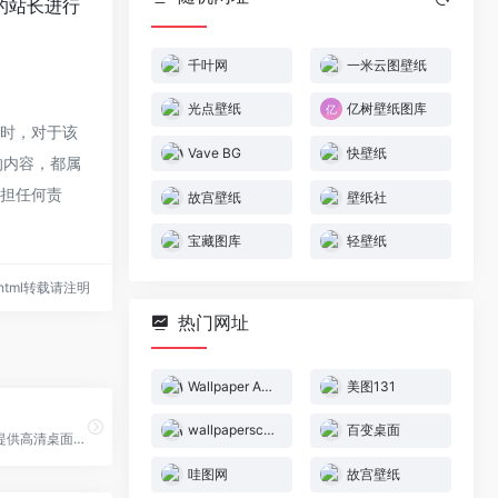
的站长进行
千叶网
一米云图壁纸
光点壁纸
亿树壁纸图库
同时，对于该
Vave BG
快壁纸
的内容，都属
承担任何责
故宫壁纸
壁纸社
宝藏图库
轻壁纸
89.html转载请注明
热门网址
Wallpaper Abyss
美图131
wallpaperscraft电脑壁纸
百变桌面
彼岸桌面专注提供高清桌面壁纸,原创壁纸,电脑壁纸,包括美女,动漫,风景,日历,游戏,动态,唯美,汽车,动物等精美壁纸
哇图网
故宫壁纸