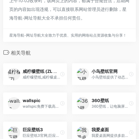
上午10:02收录时，该网页上的内容，都属于合规合法，后期网
页的内容如出现违规，可以直接联系网站管理员进行删除，星
海导航-网址导航大全不承担任何责任。
星海导航-网址导航大全致力于优质、实用的网络站点资源收集与分享！
相关导航
咸柠檬壁纸 (ZL Wallpaper)
小鸟壁纸官网
咸柠檬壁纸,咸柠檬桌面壁纸库,二次元壁纸,高清桌面壁纸免费下载,美女,游戏,动漫,动物,汽车,体育影视,明星等经典壁纸, ZL Wallpaper, HD, QHD, UHD Wallpapers, Desktop Background Images.
小鸟壁纸提供了动态壁纸，动态桌面，动态图片等多种高清动态视频效果桌面壁纸高清动态视频桌面，动态壁纸，静态桌面之间随心切换，桌面壁纸软件下载就到小鸟壁纸。
wallspic
360壁纸
wallspic免费下载高清桌面背景图片或 Windows PC，笔记本电脑，Mac, Android 移动智能手机和 iPhone 的壁纸图片
360壁纸，让电脑屏幕从此更新奇，在这里不仅有山川美景、历史文化、萌宠、动漫，还有更多独家美图。让你的电脑不仅在休息时异常精彩，在工作时桌面也能随心而变。
巨应壁纸3
我爱桌面
巨应壁纸3官网,巨应动态壁纸,免费动态壁纸,社区低价Pro,巨应君诚意出品
我爱桌面网提供多款精美电脑桌面主题、手机桌面主题下载，还有各类漂亮大气的电脑壁纸和手机壁纸，是美化您的电脑桌面和手机桌面的最佳网站。